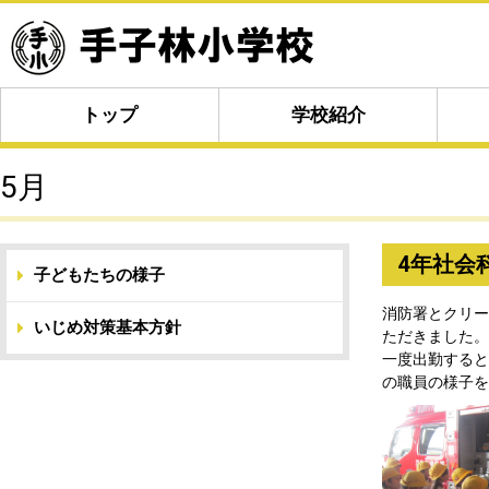
トップ
学校紹介
5月
4年社会
子どもたちの様子
消防署とクリー
いじめ対策基本方針
ただきました。
一度出勤すると
の職員の様子を