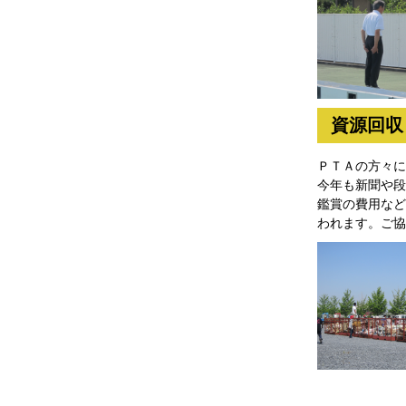
資源回収
ＰＴＡの方々に
今年も新聞や段
鑑賞の費用など
われます。ご協