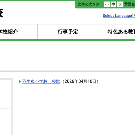
本
文字の大きさ：
背景
小
中
大
文
へ
Select Language
移
動
学校紹介
行事予定
特色ある教
羽生東小学校 校歌
（
2026年04月10日
）