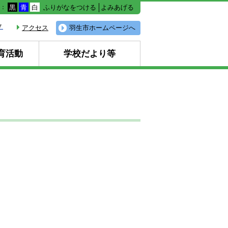
ふりがなをつける
よみあげる
色：
黒
青
白
▼
アクセス
羽生市ホームページへ
育活動
学校だより等