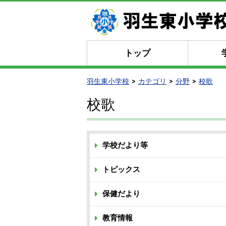
トップ
羽生東小学校
カテゴリ
分野
校歌
校歌
学校だより等
トピックス
保健だより
教育情報