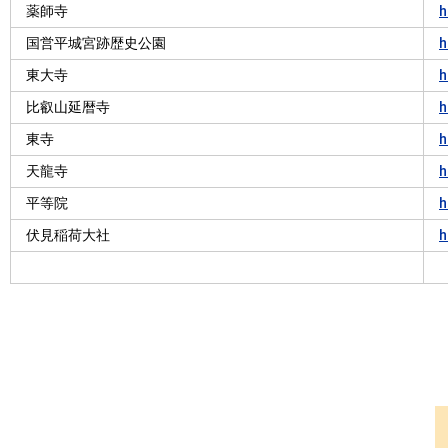
薬師寺
h
国営平城宮跡歴史公園
h
東大寺
h
比叡山延暦寺
h
東寺
h
天龍寺
h
平等院
h
伏見稲荷大社
h