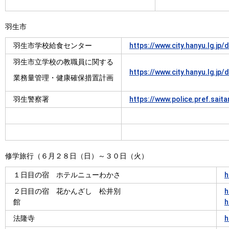
羽生市
羽生市学校給食センター
https://www.city.hanyu.lg.j
羽生市立学校の教職員に関する
https://www.city.hanyu.lg.j
業務量管理・健康確保措置計画
羽生警察署
https://www.police.pref.sait
修学旅行（６月２８日（日）～３０日（火）
１日目の宿 ホテルニューわかさ
h
２日目の宿 花かんざし 松井別
h
館
h
法隆寺
h