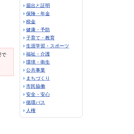
届出と証明
保険・年金
税金
健康・予防
子育て・教育
生涯学習・スポーツ
福祉・介護
要で
環境・衛生
公共事業
まちづくり
市民協働
安全・安心
循環バス
人権