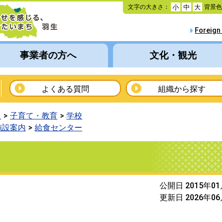
本
文字の大きさ：
背景
小
中
大
文
へ
Foreign
移
動
事業者の方へ
文化・観光
よくある質問
組織から探す
報
子育て・教育
学校
施設案内
給食センター
公開日 2015年0
更新日 2026年0