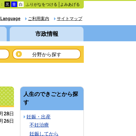
ふりがなをつける
よみあげる
色：
黒
青
白
 Language
ご利用案内
サイトマップ
市政情報
分野から探す
人生のできごとから探
す
1月28日
妊娠・出産
6月26日
不妊治療
妊娠してから