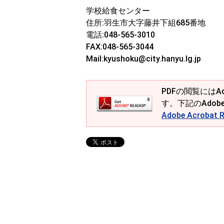
学校給食センター
住所:羽生市大字藤井下組685番地
電話:048-565-3010
FAX:048-565-3044
Mail:kyushoku@city.hanyu.lg.jp
PDFの閲覧にはAd
す。下記のAdob
Adobe Acroba