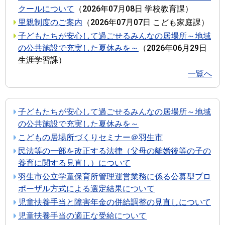
クールについて
（
2026年07月08日
学校教育課
）
里親制度のご案内
（
2026年07月07日
こども家庭課
）
子どもたちが安心して過ごせるみんなの居場所～地域
の公共施設で充実した夏休みを～
（
2026年06月29日
生涯学習課
）
一覧へ
子どもたちが安心して過ごせるみんなの居場所～地域
の公共施設で充実した夏休みを～
こどもの居場所づくりセミナー＠羽生市
民法等の一部を改正する法律（父母の離婚後等の子の
養育に関する見直し）について
羽生市公立学童保育所管理運営業務に係る公募型プロ
ポーザル方式による選定結果について
児童扶養手当と障害年金の併給調整の見直しについて
児童扶養手当の適正な受給について