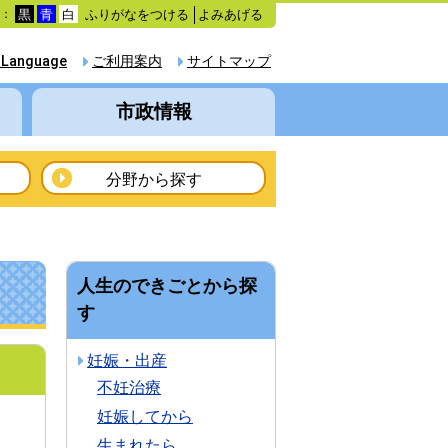
ふりがなをつける
よみあげる
色：
黒
青
白
 Language
ご利用案内
サイトマップ
市政情報
分野から探す
人生のできごとから探
す
妊娠・出産
不妊治療
妊娠してから
生まれたら