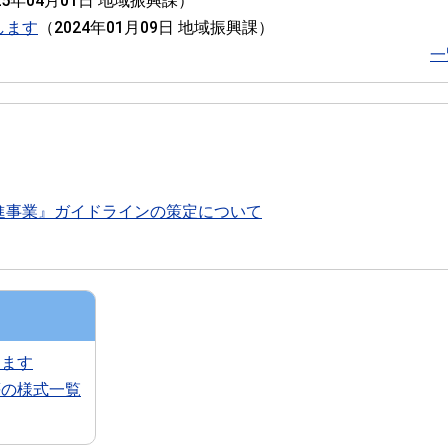
25年04月01日
地域振興課
）
します
（
2024年01月09日
地域振興課
）
一
進事業』ガイドラインの策定について
します
等の様式一覧