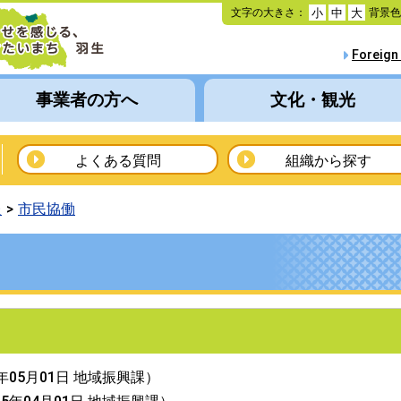
本
文字の大きさ：
背景
小
中
大
文
へ
Foreign
移
動
事業者の方へ
文化・観光
よくある質問
組織から探す
報
市民協働
6年05月01日
地域振興課
）