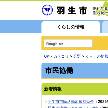
くらしの情報
TOP
カテゴリ
分野
くらしの情
市民協働
新着情報
羽生市市民活動応援補助金
（
202