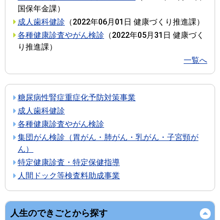
国保年金課
）
成人歯科健診
（
2022年06月01日
健康づくり推進課
）
各種健康診査やがん検診
（
2022年05月31日
健康づく
り推進課
）
一覧へ
糖尿病性腎症重症化予防対策事業
成人歯科健診
各種健康診査やがん検診
集団がん検診（胃がん・肺がん・乳がん・子宮頸が
ん）
特定健康診査・特定保健指導
人間ドック等検査料助成事業
人生のできごとから探す