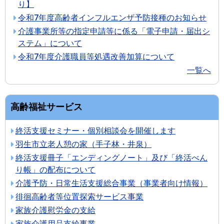
り】
令和7年度高齢者インフルエンザ予防接種のお知らせ
介護事業所等の指定申請等に係る「電子申請・届出シ
ステム」について
令和7年度介護職員等処遇改善加算について
一覧へ
高齢福祉サービス
終活支援セミナー・個別相談会を開催します
羽生市立老人憩の家（手子林・井泉）
終活支援冊子「エンディングノート」及び「終活べん
り帳」の配布について
介護予防・日常生活支援総合事業（事業者向け情報）
徘徊高齢者等位置探索サービス事業
家族介護慰労金の支給
家族介護用品支給事業