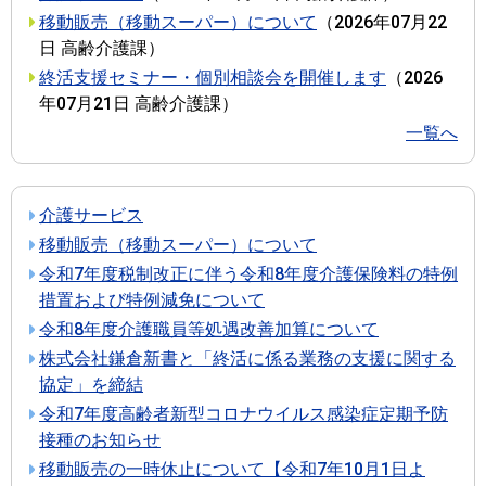
移動販売（移動スーパー）について
（
2026年07月22
日
高齢介護課
）
終活支援セミナー・個別相談会を開催します
（
2026
年07月21日
高齢介護課
）
一覧へ
介護サービス
移動販売（移動スーパー）について
令和7年度税制改正に伴う令和8年度介護保険料の特例
措置および特例減免について
令和8年度介護職員等処遇改善加算について
株式会社鎌倉新書と「終活に係る業務の支援に関する
協定」を締結
令和7年度高齢者新型コロナウイルス感染症定期予防
接種のお知らせ
移動販売の一時休止について【令和7年10月1日よ