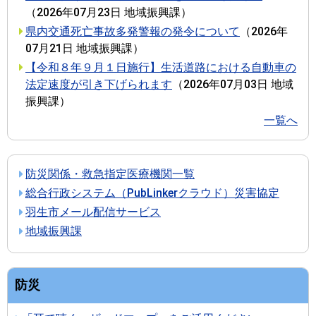
（
2026年07月23日
地域振興課
）
県内交通死亡事故多発警報の発令について
（
2026年
07月21日
地域振興課
）
【令和８年９月１日施行】生活道路における自動車の
法定速度が引き下げられます
（
2026年07月03日
地域
振興課
）
一覧へ
防災関係・救急指定医療機関一覧
総合行政システム（PubLinkerクラウド）災害協定
羽生市メール配信サービス
地域振興課
防災