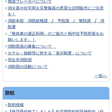
感震ブレーカーについて
消火器や住宅用火災警報器の悪質な訪問販売にご注意
を！
消防本部 消防総務課 / 予防課 / 警防課 / 消
防署
『救急車の適正利用』のご協力と熱中症予防対策をお
願いします。！
消防団員の募集について
ホテル・旅館等に対する「表示制度」について
羽生市消防団
消防団の活動について
一覧へ
防犯
防犯情報
【申請受付終了しました】住宅用防犯対策補助金（住