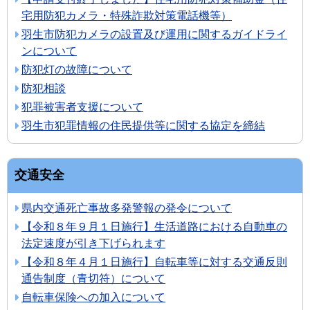
宅用防犯カメラ・特殊詐欺対策電話機等）
羽生市防犯カメラの設置及び運用に関するガイドライ
ンについて
防犯灯の故障について
防犯相談
犯罪被害者支援について
羽生市犯罪情報の住民提供等に関する協定を締結
交通安全
県内交通死亡事故多発警報の発令について
【令和８年９月１日施行】生活道路における自動車の
法定速度が引き下げられます
【令和８年４月１日施行】自転車等に対する交通反則
通告制度（青切符）について
自転車保険への加入について