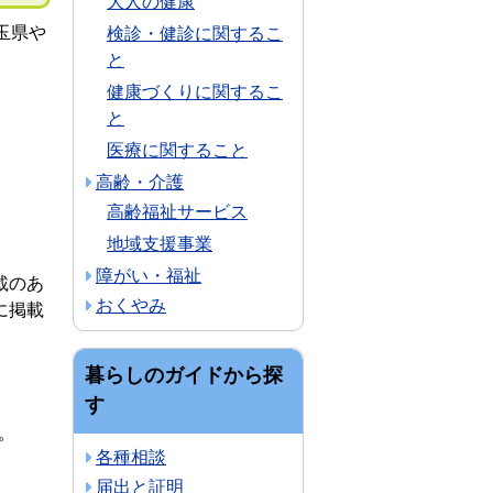
大人の健康
玉県や
検診・健診に関するこ
と
健康づくりに関するこ
と
医療に関すること
高齢・介護
高齢福祉サービス
地域支援事業
障がい・福祉
載のあ
おくやみ
に掲載
暮らしのガイドから探
す
。
各種相談
届出と証明