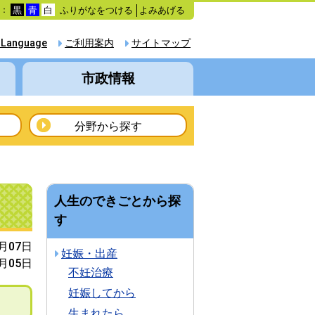
ふりがなをつける
よみあげる
色：
黒
青
白
 Language
ご利用案内
サイトマップ
市政情報
分野から探す
人生のできごとから探
す
1月07日
妊娠・出産
1月05日
不妊治療
妊娠してから
生まれたら