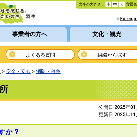
本
文字の大きさ：
背景
小
中
大
文
へ
Foreign
移
動
事業者の方へ
文化・観光
よくある質問
組織から探す
報
安全・安心
消防・救急
所
公開日 2025年0
更新日 2025年1
ますか？