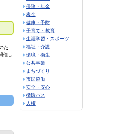
保険・年金
税金
健康・予防
子育て・教育
生涯学習・スポーツ
福祉・介護
のた
開催し
環境・衛生
公共事業
まちづくり
市民協働
安全・安心
循環バス
人権