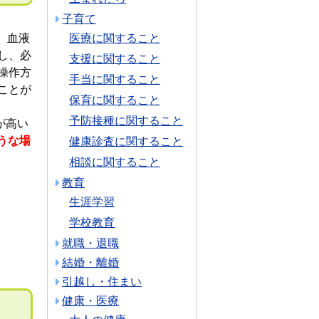
子育て
、血液
医療に関すること
し、必
支援に関すること
操作方
手当に関すること
ことが
保育に関すること
予防接種に関すること
が高い
うな場
健康診査に関すること
相談に関すること
教育
生涯学習
学校教育
就職・退職
結婚・離婚
引越し・住まい
健康・医療