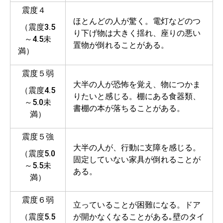
震度４
ほとんどの人が驚く。電灯などのつ
（震度3.5
り下げ物は大きく揺れ、座りの悪い
～4.5未
置物が倒れることがある。
満）
震度５弱
大半の人が恐怖を覚え、物につかま
（震度4.5
りたいと感じる。棚にある食器類、
～5.0未
書棚の本が落ちることがある。
満）
震度５強
大半の人が、行動に支障を感じる。
（震度5.0
固定していない家具が倒れることが
～5.5未
ある。
満）
震度６弱
立っていることが困難になる。ドア
（震度5.5
が開かなくなることがある｡壁のタイ