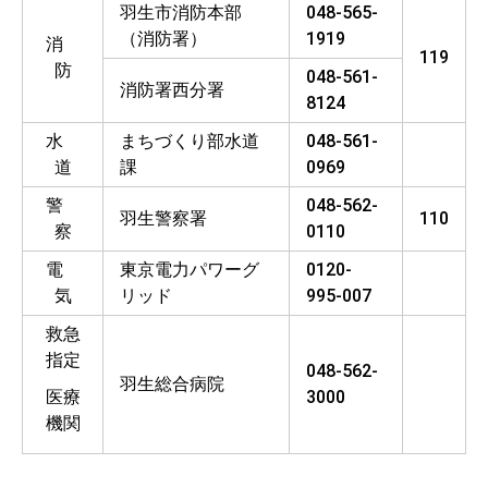
羽生市消防本部
048-565-
（消防署）
1919
消
119
防
048-561-
消防署西分署
8124
水
まちづくり部水道
048-561-
道
課
0969
警
048-562-
羽生警察署
110
察
0110
電
東京電力パワーグ
0120-
気
リッド
995-007
救急
指定
048-562-
羽生総合病院
医療
3000
機関