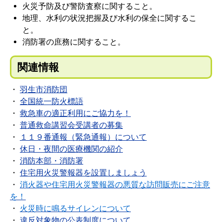
火災予防及び警防査察に関すること。
地理、水利の状況把握及び水利の保全に関するこ
と。
消防署の庶務に関すること。
関連情報
・
羽生市消防団
・
全国統一防火標語
・
救急車の適正利用にご協力を！
・
普通救命講習会受講者の募集
・
１１９番通報（緊急通報）について
・
休日・夜間の医療機関の紹介
・
消防本部・消防署
・
住宅用火災警報器を設置しましょう
・
消火器や住宅用火災警報器の悪質な訪問販売にご注意
を！
・
火災時に鳴るサイレンについて
・
違反対象物の公表制度について