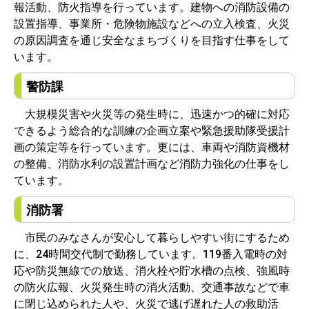
報活動、防火指導を行っています。建物への消防設備の
設置指導、事業所・危険物施設などへの立入検査、火災
の原因調査を通じ安全なまちづくりを目指す仕事をして
います。
警防課
大規模災害や火災等の発生時に、迅速かつ的確に対応
できるよう総合的な訓練の企画立案や緊急援助隊受援計
画の策定等を行っています。更には、車両や消防資機材
の整備、消防水利の設置計画など消防力強化の仕事をし
ています。
消防署
市民のみなさんが安心して暮らしやすい街にするため
に、24時間交代制で勤務しています。119番入電時の対
応や防災無線での放送、消火栓や貯水槽の点検、強風時
の防火広報、火災発生時の消火活動、交通事故などで車
に閉じ込められた人や、火災で逃げ遅れた人の救助活