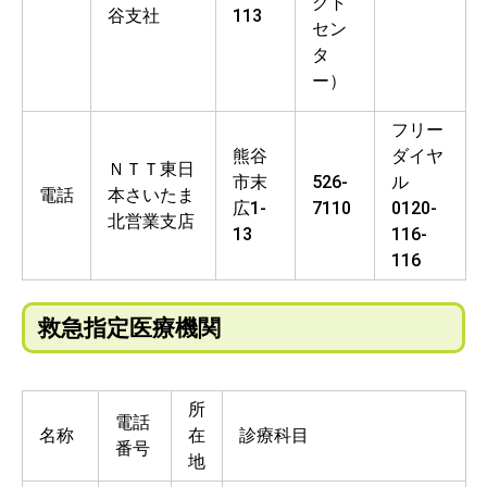
クト
谷支社
113
セン
タ
ー）
フリー
熊谷
ダイヤ
ＮＴＴ東日
市末
526-
ル
電話
本さいたま
広1-
7110
0120-
北営業支店
13
116-
116
救急指定医療機関
所
電話
名称
在
診療科目
番号
地