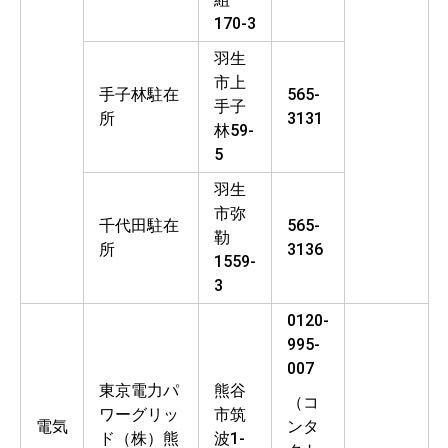
170-3
羽生
市上
手子林駐在
565-
手子
所
3131
林59-
5
羽生
市弥
千代田駐在
565-
勒
所
3136
1559-
3
0120-
995-
007
東京電力パ
熊谷
（コ
ワーグリッ
市筑
電気
ンタ
ド（株）熊
波1-