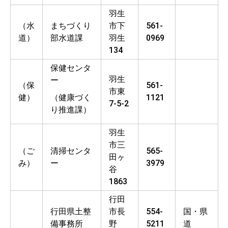
羽生
（水
まちづくり
市下
561-
道）
部水道課
羽生
0969
134
保健センタ
羽生
ー
（保
561-
市東
健）
（健康づく
1121
7-5-2
り推進課）
羽生
市三
（ご
清掃センタ
565-
田ヶ
み）
ー
3979
谷
1863
行田
行田県土整
市長
554-
国・県
備事務所
野
5211
道