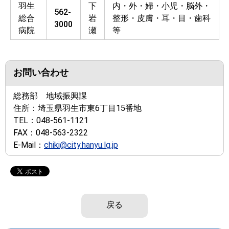
羽生
下
内・外・婦・小児・脳外・
562-
総合
岩
整形・皮膚・耳・目・歯科
3000
病院
瀬
等
お問い合わせ
総務部 地域振興課
住所：
埼玉県羽生市東6丁目15番地
TEL：
048-561-1121
FAX：
048-563-2322
E-Mail：
chiki@city.hanyu.lg.jp
戻る