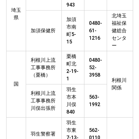
943
埼玉
北埼玉
県
加須
0480-
福祉保
市南
加須保健所
61-
健総合
町5-
1216
センタ
15
ー
栗橋
利根川上流
0480-
町北
工事事務所
52-
2-19-
（栗橋）
3958
1
利根川
国
関係
羽生
利根川上流
市本
563-
工事事務所
川俣
1992
川俣出張所
840
羽生
市東
562-
羽生警察署
7-13-
0110