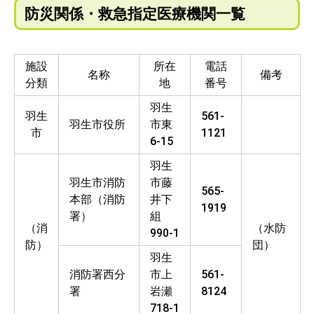
防災関係・救急指定医療機関一覧
施設
所在
電話
名称
備考
分類
地
番号
羽生
羽生
561-
羽生市役所
市東
市
1121
6-15
羽生
羽生市消防
市藤
565-
本部（消防
井下
1919
署）
組
（消
（水防
990-1
防）
団）
羽生
消防署西分
市上
561-
署
岩瀬
8124
718-1