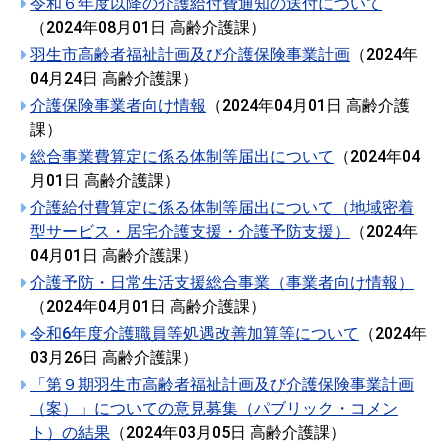
令和６年度以降の介護給付費通知の送付について
（
2024年08月01日
高齢介護課
）
羽生市高齢者福祉計画及び介護保険事業計画
（
2024年
04月24日
高齢介護課
）
介護保険事業者向け情報
（
2024年04月01日
高齢介護
課
）
総合事業費算定に係る体制等届出について
（
2024年04
月01日
高齢介護課
）
介護給付費算定に係る体制等届出について（地域密着
型サービス・居宅介護支援・介護予防支援）
（
2024年
04月01日
高齢介護課
）
介護予防・日常生活支援総合事業（事業者向け情報）
（
2024年04月01日
高齢介護課
）
令和6年度介護職員等処遇改善加算等について
（
2024年
03月26日
高齢介護課
）
「第９期羽生市高齢者福祉計画及び介護保険事業計画
（案）」についての意見募集（パブリック・コメン
ト）の結果
（
2024年03月05日
高齢介護課
）