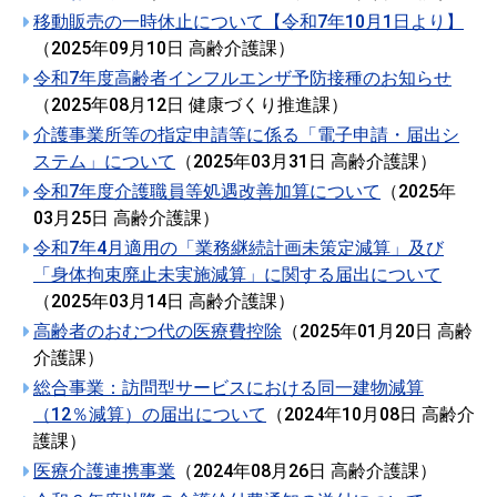
移動販売の一時休止について【令和7年10月1日より】
（
2025年09月10日
高齢介護課
）
令和7年度高齢者インフルエンザ予防接種のお知らせ
（
2025年08月12日
健康づくり推進課
）
介護事業所等の指定申請等に係る「電子申請・届出シ
ステム」について
（
2025年03月31日
高齢介護課
）
令和7年度介護職員等処遇改善加算について
（
2025年
03月25日
高齢介護課
）
令和7年4月適用の「業務継続計画未策定減算」及び
「身体拘束廃止未実施減算」に関する届出について
（
2025年03月14日
高齢介護課
）
高齢者のおむつ代の医療費控除
（
2025年01月20日
高齢
介護課
）
総合事業：訪問型サービスにおける同一建物減算
（12％減算）の届出について
（
2024年10月08日
高齢介
護課
）
医療介護連携事業
（
2024年08月26日
高齢介護課
）