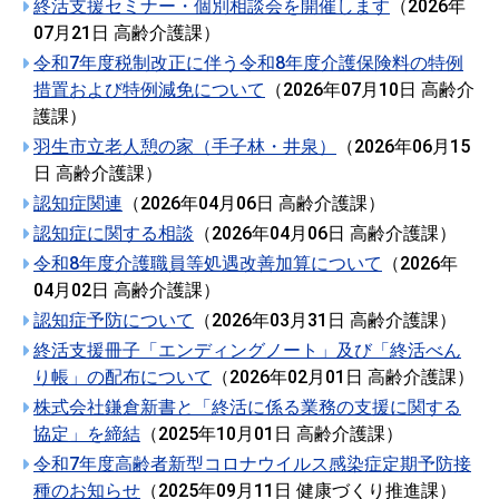
終活支援セミナー・個別相談会を開催します
（
2026年
07月21日
高齢介護課
）
令和7年度税制改正に伴う令和8年度介護保険料の特例
措置および特例減免について
（
2026年07月10日
高齢介
護課
）
羽生市立老人憩の家（手子林・井泉）
（
2026年06月15
日
高齢介護課
）
認知症関連
（
2026年04月06日
高齢介護課
）
認知症に関する相談
（
2026年04月06日
高齢介護課
）
令和8年度介護職員等処遇改善加算について
（
2026年
04月02日
高齢介護課
）
認知症予防について
（
2026年03月31日
高齢介護課
）
終活支援冊子「エンディングノート」及び「終活べん
り帳」の配布について
（
2026年02月01日
高齢介護課
）
株式会社鎌倉新書と「終活に係る業務の支援に関する
協定」を締結
（
2025年10月01日
高齢介護課
）
令和7年度高齢者新型コロナウイルス感染症定期予防接
種のお知らせ
（
2025年09月11日
健康づくり推進課
）