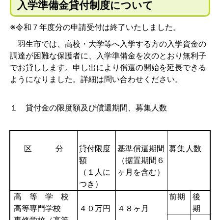
入学準備金貸付制度について
※令和７年度分の申請受付は終了いたしました。
羽生市では、高校・大学等へ入学する方の入学資金の
調達が困難な保護者に、入学準備金を次のとおり無利子
でお貸しします。申し出により償還の開始を延長できる
ようになりました。詳細は問い合わせください。
１ 貸付金の限度額及び償還期間、募集人数
区 分
貸付限度
基準償還期間
募集人数
額
（据置期間６
（１人に
ヶ月を含む）
つき）
高 等 学 校
前期
後
高等専門学校
４０万円
４８ヶ月
期