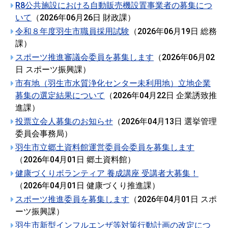
R8公共施設における自動販売機設置事業者の募集につ
いて
（
2026年06月26日
財政課
）
令和８年度羽生市職員採用試験
（
2026年06月19日
総務
課
）
スポーツ推進審議会委員を募集します
（
2026年06月02
日
スポーツ振興課
）
市有地（羽生市水質浄化センター未利用地）立地企業
募集の選定結果について
（
2026年04月22日
企業誘致推
進課
）
投票立会人募集のお知らせ
（
2026年04月13日
選挙管理
委員会事務局
）
羽生市立郷土資料館運営委員会委員を募集します
（
2026年04月01日
郷土資料館
）
健康づくりボランティア 養成講座 受講者大募集！
（
2026年04月01日
健康づくり推進課
）
スポーツ推進委員を募集します
（
2026年04月01日
スポ
ーツ振興課
）
羽生市新型インフルエンザ等対策行動計画の改定につ