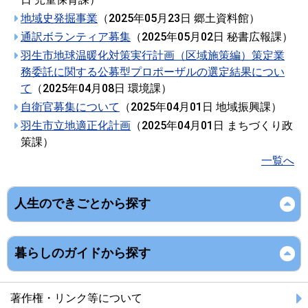
地域史発掘事業
（
2025年05月23日
郷土資料館
）
通訳ボランティア募集
（
2025年05月02日
秘書広報課
）
羽生市地球温暖化対策実行計画（区域施策編）策定業
務委託に関する公募型プロポーザルの選定結果につい
て
（
2025年04月08日
環境課
）
自衛官募集について
（
2025年04月01日
地域振興課
）
羽生市立地適正化計画
（
2025年04月01日
まちづくり政
策課
）
一覧へ
人生のできごとから探す
暮らしのガイドから探す
著作権・リンク等について