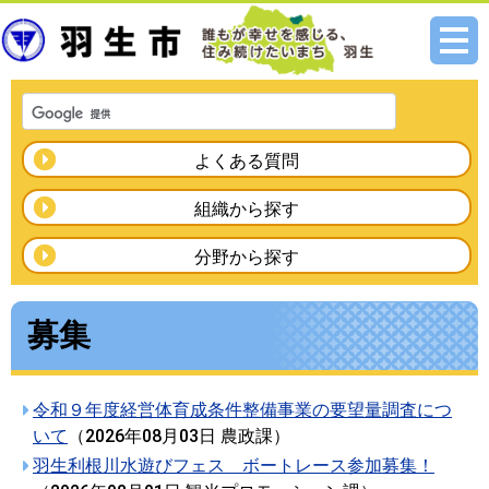
メニ
ュー
よくある質問
組織から探す
分野から探す
募集
令和９年度経営体育成条件整備事業の要望量調査につ
いて
（
2026年08月03日
農政課
）
羽生利根川水遊びフェス ボートレース参加募集！