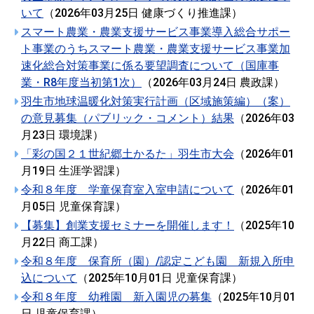
いて
（
2026年03月25日
健康づくり推進課
）
スマート農業・農業支援サービス事業導入総合サポー
ト事業のうちスマート農業・農業支援サービス事業加
速化総合対策事業に係る要望調査について（国庫事
業・R8年度当初第1次）
（
2026年03月24日
農政課
）
羽生市地球温暖化対策実行計画（区域施策編）（案）
の意見募集（パブリック・コメント）結果
（
2026年03
月23日
環境課
）
「彩の国２１世紀郷土かるた」羽生市大会
（
2026年01
月19日
生涯学習課
）
令和８年度 学童保育室入室申請について
（
2026年01
月05日
児童保育課
）
【募集】創業支援セミナーを開催します！
（
2025年10
月22日
商工課
）
令和８年度 保育所（園）/認定こども園 新規入所申
込について
（
2025年10月01日
児童保育課
）
令和８年度 幼稚園 新入園児の募集
（
2025年10月01
日
児童保育課
）