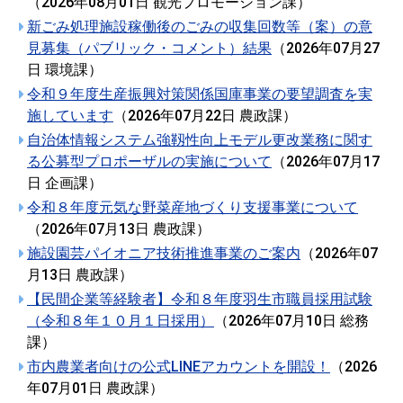
（
2026年08月01日
観光プロモーション課
）
新ごみ処理施設稼働後のごみの収集回数等（案）の意
見募集（パブリック・コメント）結果
（
2026年07月27
日
環境課
）
令和９年度生産振興対策関係国庫事業の要望調査を実
施しています
（
2026年07月22日
農政課
）
自治体情報システム強靱性向上モデル更改業務に関す
る公募型プロポーザルの実施について
（
2026年07月17
日
企画課
）
令和８年度元気な野菜産地づくり支援事業について
（
2026年07月13日
農政課
）
施設園芸パイオニア技術推進事業のご案内
（
2026年07
月13日
農政課
）
【民間企業等経験者】令和８年度羽生市職員採用試験
（令和８年１０月１日採用）
（
2026年07月10日
総務
課
）
市内農業者向けの公式LINEアカウントを開設！
（
2026
年07月01日
農政課
）