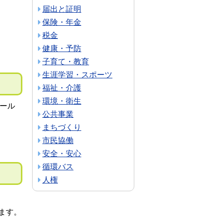
届出と証明
保険・年金
税金
健康・予防
子育て・教育
生涯学習・スポーツ
福祉・介護
環境・衛生
ール
公共事業
まちづくり
市民協働
安全・安心
循環バス
人権
ます。