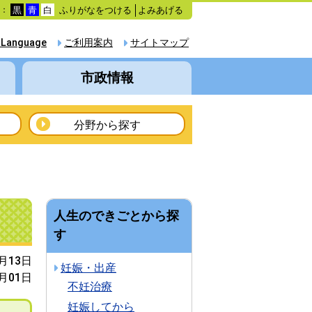
ふりがなをつける
よみあげる
色：
黒
青
白
 Language
ご利用案内
サイトマップ
市政情報
分野から探す
人生のできごとから探
す
4月13日
妊娠・出産
7月01日
不妊治療
妊娠してから