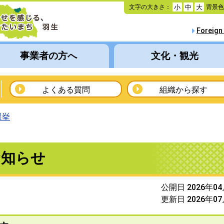
本
文字の大きさ：
背景
小
中
大
文
へ
Foreign
移
動
事業者の方へ
文化・観光
よくある質問
組織から探す
選挙
お知らせ
公開日 2026年0
更新日 2026年0