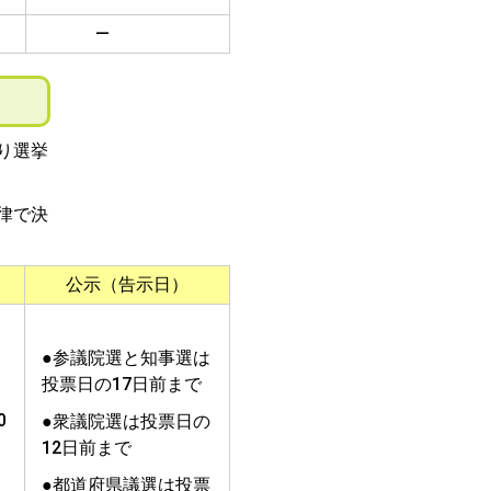
―
り選挙
律で決
公示（告示日）
●参議院選と知事選は
投票日の17日前まで
0
●衆議院選は投票日の
12日前まで
●都道府県議選は投票