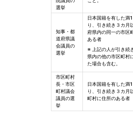
院議員の
こと。
選挙
日本国籍を有した満1
り、引き続き３カ月
知事・都
府県内の同一の市区
道府県議
ある者
会議員の
※ 上記の人が引き続
選挙
県内の他の市区町村
た場合も含む。
市区町村
長・市区
日本国籍を有した満1
町村議会
り、引き続き３カ月
議員の選
町村に住所のある者
挙