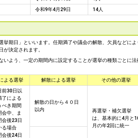
令和9年4月29日
14人
選挙期日」といいます。任期満了や議会の解散、欠員などによ
日が決定されます。
ないよう、一定の期間内に設定することが選挙の種類ごとに法
による選挙
解散による選挙
その他の選挙
前30日以
満了による
解散の日から４０日
うべき期間
以内
再選挙・補欠選挙
開会中、ま
は、基本的に4月と1
会後23日
月の年2回に統一
かる場合
会後24日