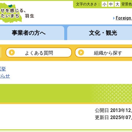
本
文字の大きさ：
背景
小
中
大
文
へ
Foreign
移
動
事業者の方へ
文化・観光
よくある質問
組織から探す
選挙
知らせ
公開日 2013年1
更新日 2025年0