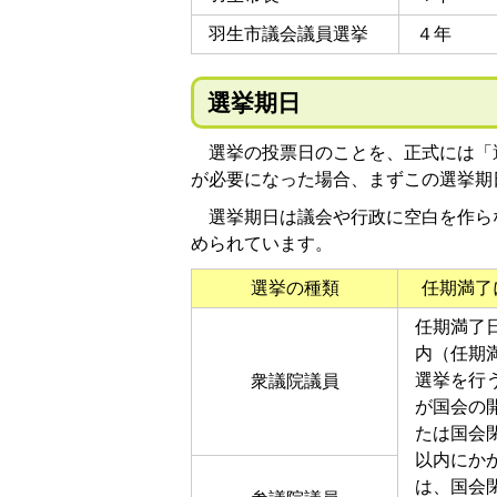
羽生市議会議員選挙
４年
選挙期日
選挙の投票日のことを、正式には「
が必要になった場合、まずこの選挙期
選挙期日は議会や行政に空白を作ら
められています。
選挙の種類
任期満了
任期満了日
内（任期
選挙を行
衆議院議員
が国会の
たは国会閉
以内にか
は、国会閉