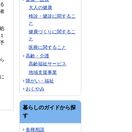
る
大人の健康
者
検診・健診に関するこ
と
処
健康づくりに関するこ
１
と
予
医療に関すること
高齢・介護
ら
高齢福祉サービス
地域支援事業
に
障がい・福祉
おくやみ
暮らしのガイドから探
す
各種相談