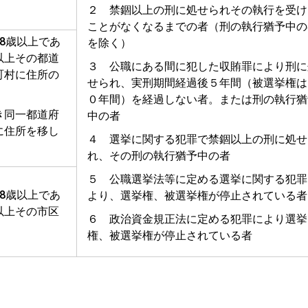
２ 禁錮以上の刑に処せられその執行を受け
ことがなくなるまでの者（刑の執行猶予中の
8歳以上であ
を除く）
以上その都道
３ 公職にある間に犯した収賄罪により刑に
町村に住所の
せられ、実刑期間経過後５年間（被選挙権は
０年間）を経過しない者。または刑の執行猶
き同一都道府
中の者
に住所を移し
４ 選挙に関する犯罪で禁錮以上の刑に処せ
れ、その刑の執行猶予中の者
５ 公職選挙法等に定める選挙に関する犯罪
8歳以上であ
より、選挙権、被選挙権が停止されている者
以上その市区
６ 政治資金規正法に定める犯罪により選挙
権、被選挙権が停止されている者