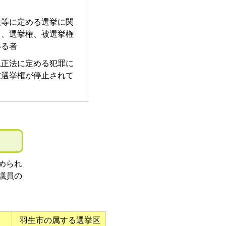
法等に定める選挙に関
り、選挙権、被選挙権
いる者
規正法に定める犯罪に
被選挙権が停止されて
められ
議員の
羽生市の属する選挙区