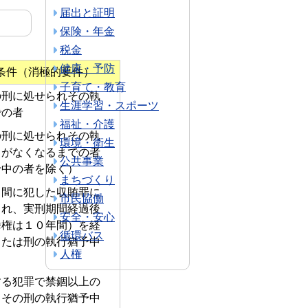
届出と証明
保険・年金
税金
健康・予防
条件（消極的要件）
子育て・教育
の刑に処せられその執
生涯学習・スポーツ
での者
福祉・介護
の刑に処せられその執
環境・衛生
とがなくなるまでの者
公共事業
予中の者を除く）
まちづくり
る間に犯した収賄罪に
市民協働
られ、実刑期間経過後
安全・安心
挙権は１０年間）を経
循環バス
または刑の執行猶予中
人権
する犯罪で禁錮以上の
、その刑の執行猶予中