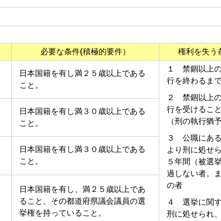
必要な条件(積極的要件）
権利を失う
１ 禁錮以上
日本国籍を有し満２５歳以上である
行を終わるま
こと。
２ 禁錮以上
行を受けるこ
日本国籍を有し満３０歳以上である
（刑の執行猶
こと。
３ 公職にあ
日本国籍を有し満３０歳以上である
より刑に処せ
こと。
５年間（被選
過しない者。
の者
日本国籍を有し、満２５歳以上であ
ること。その都道府県議会議員の選
４ 選挙に関
挙権を持っていること。
刑に処せられ