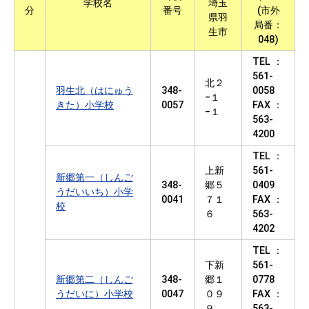
学校名
埼玉
分
番号
(市外
県羽
局番：
生市
048)
TEL ：
561-
北２
羽生北（はにゅう
348-
0058
−１
きた）小学校
0057
FAX ：
−１
563-
4200
TEL ：
上新
561-
新郷第一（しんご
348-
郷５
0409
うだいいち）小学
0041
７１
FAX ：
校
６
563-
4202
TEL ：
下新
561-
新郷第二（しんご
348-
郷１
0778
うだいに）小学校
0047
０９
FAX ：
９
563-