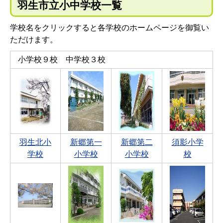
羽生市立小中学校一覧
学校名をクリックすると各学校のホームページを御覧い
ただけます。
小学校９校 中学校３校
羽生北小
新郷第一
新郷第二
須影小学
学校
小学校
小学校
校