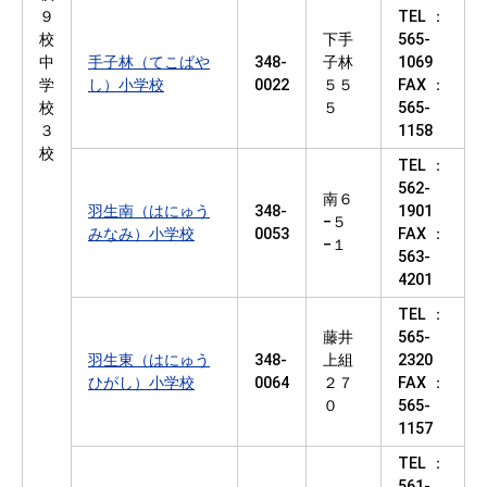
９
TEL ：
校
下手
565-
中
手子林（てこばや
348-
子林
1069
学
し）小学校
0022
５５
FAX ：
校
５
565-
３
1158
校
TEL ：
562-
南６
羽生南（はにゅう
348-
1901
−５
みなみ）小学校
0053
FAX ：
−１
563-
4201
TEL ：
藤井
565-
羽生東（はにゅう
348-
上組
2320
ひがし）小学校
0064
２７
FAX ：
０
565-
1157
TEL ：
561-