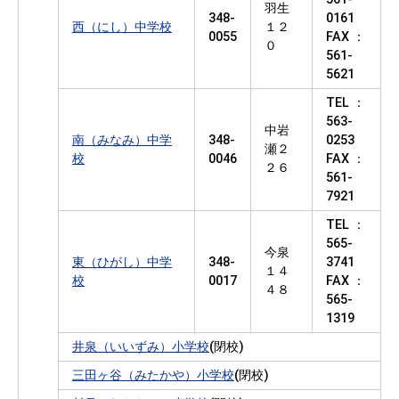
羽生
348-
0161
西（にし）中学校
１２
0055
FAX ：
０
561-
5621
TEL ：
563-
中岩
南（みなみ）中学
348-
0253
瀬２
校
0046
FAX ：
２６
561-
7921
TEL ：
565-
今泉
東（ひがし）中学
348-
3741
１４
校
0017
FAX ：
４８
565-
1319
井泉（いいずみ）小学校
(閉校)
三田ヶ谷（みたかや）小学校
(閉校)