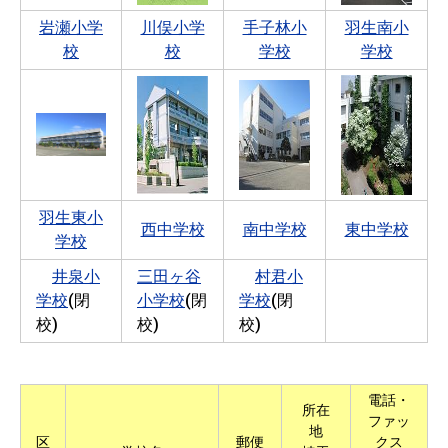
岩瀬小学
川俣小学
手子林小
羽生南小
校
校
学校
学校
羽生東小
西中学校
南中学校
東中学校
学校
井泉小
三田ヶ谷
村君小
学校
(閉
小学校
(閉
学校
(閉
校)
校)
校)
電話・
所在
ファッ
地
区
郵便
クス