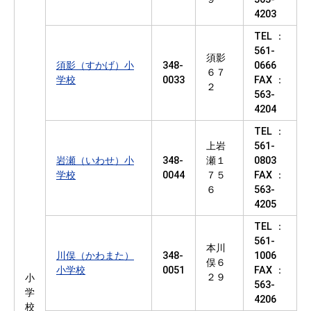
4203
TEL ：
561-
須影
須影（すかげ）小
348-
0666
６７
学校
0033
FAX ：
２
563-
4204
TEL ：
上岩
561-
岩瀬（いわせ）小
348-
瀬１
0803
学校
0044
７５
FAX ：
６
563-
4205
TEL ：
561-
本川
川俣（かわまた）
348-
1006
俣６
小学校
0051
FAX ：
２９
小
563-
学
4206
校