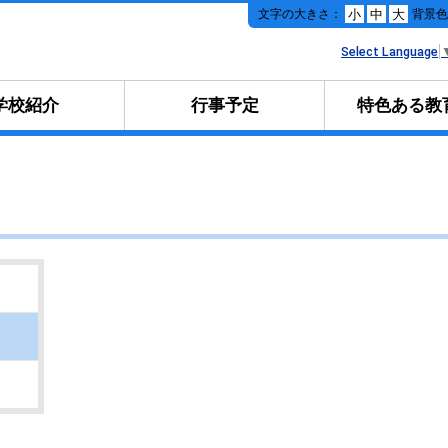
本
文字の大きさ：
背景
小
中
大
文
へ
Select Language
移
動
学校紹介
行事予定
特色ある教