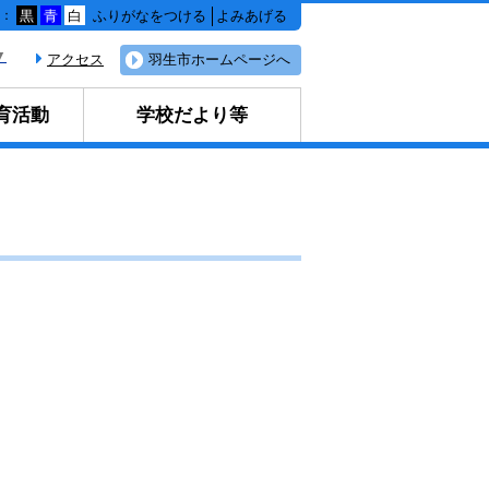
ふりがなをつける
よみあげる
色：
黒
青
白
▼
アクセス
羽生市ホームページへ
育活動
学校だより等