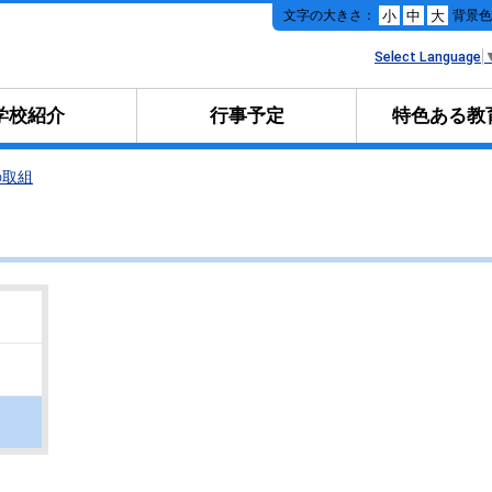
本
文字の大きさ：
背景
小
中
大
文
へ
Select Language
移
動
学校紹介
行事予定
特色ある教
の取組