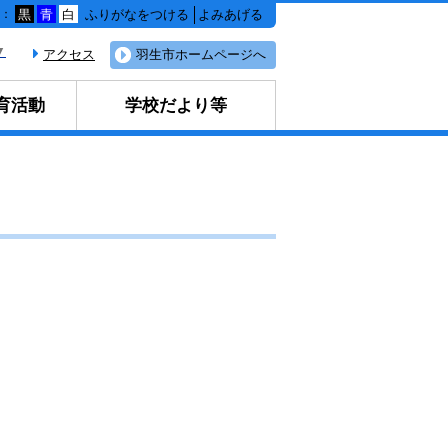
ふりがなをつける
よみあげる
色：
黒
青
白
▼
アクセス
羽生市ホームページへ
育活動
学校だより等