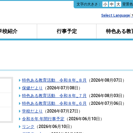
本
文字の大きさ：
背景
小
中
大
文
へ
Select Language
移
動
学校紹介
行事予定
特色ある教
特色ある教育活動 令和８年_８月
（
2026年08月07日
）
保健だより
（
2026年07月08日
）
特色ある教育活動 令和８年_７月
（
2026年08月03日
）
特色ある教育活動 令和８年_６月
（
2026年07月06日
）
学校だより
（
2026年07月27日
）
令和８年 年間行事予定
（
2026年06月10日
）
リンク
（
2026年06月10日
）