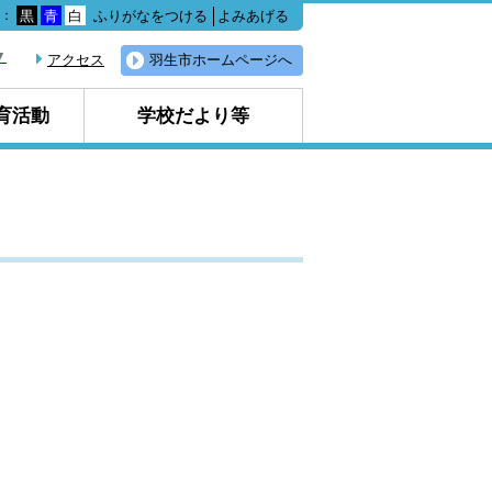
ふりがなをつける
よみあげる
色：
黒
青
白
▼
アクセス
羽生市ホームページへ
育活動
学校だより等