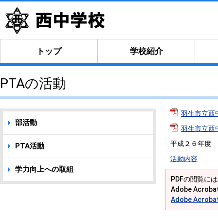
トップ
学校紹介
PTAの活動
羽生市立西中学
部活動
羽生市立西中学
平成２６年度 
PTA活動
活動内容
学力向上への取組
PDFの閲覧には
Adobe Acr
Adobe Acro