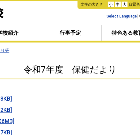
本
文字の大きさ：
背景
小
中
大
文
へ
Select Language
移
動
学校紹介
行事予定
特色ある教
より等
令和7年度 保健だより
KB]
KB]
6MB]
KB]