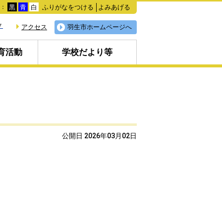
ふりがなをつける
よみあげる
色：
黒
青
白
▼
アクセス
羽生市ホームページへ
育活動
学校だより等
公開日 2026年03月02日