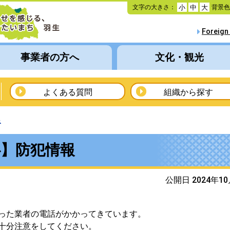
本
文字の大きさ：
背景
小
中
大
文
へ
Foreign
移
動
事業者の方へ
文化・観光
よくある質問
組織から探す
線
心】防犯情報
公開日 2024年1
った業者の電話がかかってきています。
十分注意をしてください。