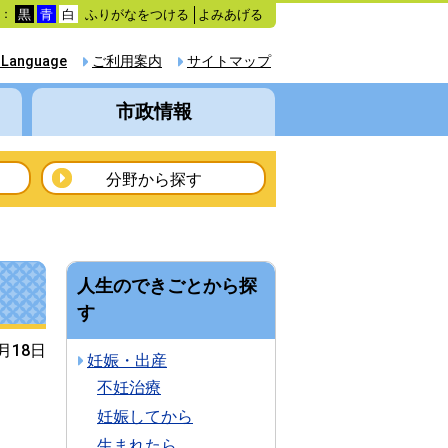
ふりがなをつける
よみあげる
色：
黒
青
白
 Language
ご利用案内
サイトマップ
市政情報
分野から探す
人生のできごとから探
す
0月18日
妊娠・出産
不妊治療
妊娠してから
生まれたら