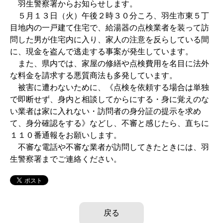
羽生警察署からお知らせします。
５月１３日（火）午後２時３０分ころ、羽生市東５丁
目地内の一戸建て住宅で、給湯器の点検業者を装って訪
問した男が住宅内に入り、家人の注意を反らしている間
に、現金を盗んで逃走する事案が発生しています。
また、県内では、家屋の修繕や点検費用を名目に法外
な料金を請求する悪質商法も多発しています。
被害に遭わないために、《点検を依頼する場合は単独
で即断せず、身内と相談してからにする・身に覚えのな
い業者は家に入れない・訪問者の身分証の提示を求め
て、身分確認をする》などし、不審と感じたら、直ちに
１１０番通報をお願いします。
不審な電話や不審な業者が訪問してきたときには、羽
生警察署までご連絡ください。
戻る