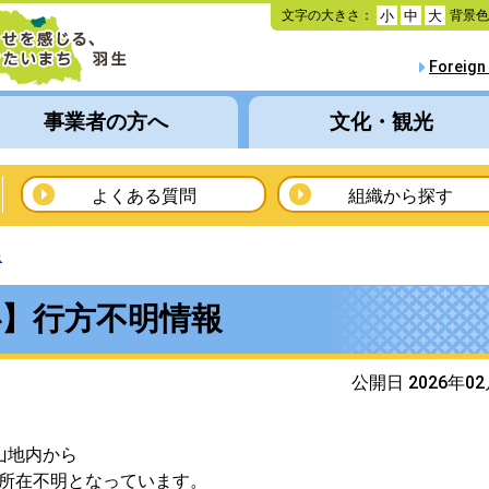
本
文字の大きさ：
背景
小
中
大
文
へ
Foreign
移
動
事業者の方へ
文化・観光
よくある質問
組織から探す
線
心】行方不明情報
公開日 2026年0
山地内から
ま所在不明となっています。