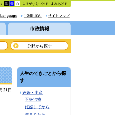
ふりがなをつける
よみあげる
色：
黒
青
白
 Language
ご利用案内
サイトマップ
市政情報
分野から探す
人生のできごとから探
す
2月21日
妊娠・出産
不妊治療
妊娠してから
生まれたら