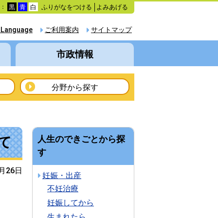
ふりがなをつける
よみあげる
色：
黒
青
白
 Language
ご利用案内
サイトマップ
市政情報
分野から探す
て
人生のできごとから探
す
6月26日
妊娠・出産
不妊治療
妊娠してから
生まれたら