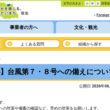
本
文字の大きさ：
背景
小
中
大
文
へ
Foreign
移
動
事業者の方へ
文化・観光
よくある質問
組織から探す
線
心】台風第７・８号への備えについ
公開日 2026年0
す。
への対策や備蓄の確認など、早めの対策をお願いします。