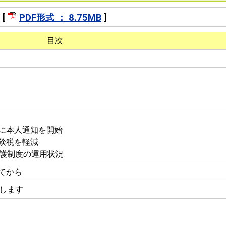
[
PDF形式 ： 8.75MB
]
目次
に本人通知を開始
険税を軽減
保護制度の運用状況
てから
開します