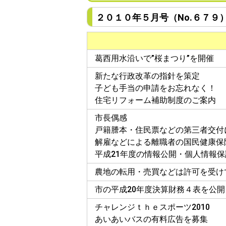
２０１０年５月号（No.６７９）
葛西用水沿いで”桜まつり”を開催
新たな行政改革の指針を策定
子ども手当の申請をお忘れなく！
住宅リフォーム補助制度のご案内
市長偶感
戸籍謄本・住民票などの第三者交付
解雇などによる離職者の国民健康保
平成21年度の情報公開・個人情報
農地の転用・売買などは許可を受け
市の平成20年度決算財務４表を公
チャレンジｔｈｅスポーツ2010
あいあいバスの有料広告を募集