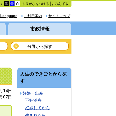
ふりがなをつける
よみあげる
色：
黒
青
白
 Language
ご利用案内
サイトマップ
市政情報
分野から探す
人生のできごとから探
す
5月14日
妊娠・出産
2月07日
不妊治療
妊娠してから
生まれたら