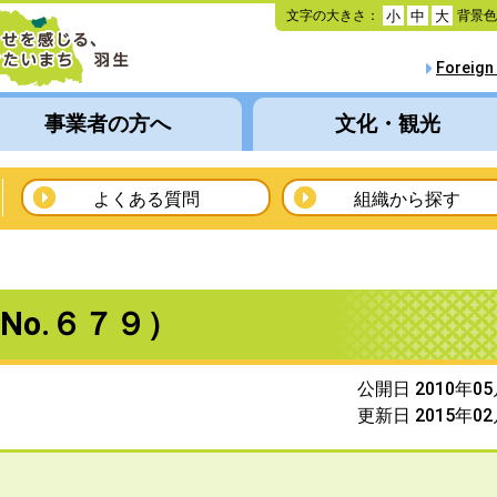
本
文字の大きさ：
背景
小
中
大
文
へ
Foreign
移
動
事業者の方へ
文化・観光
よくある質問
組織から探す
No.６７９）
公開日 2010年0
更新日 2015年0