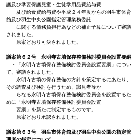
護及び準要保護児童・生徒学用品費給与費
及び給食費給与費や平成２４年度からの羽生市体育
館及び羽生中央公園指定管理業務委託
に関する債務負担行為などの補正予算について審議
されました。
原案どおり可決されました。
議案第６２号 永明寺古墳保存整備検討委員会設置要綱
・「永明寺古墳保存整備検討委員会設置要綱」につい
て、審議されました。
永明寺古墳の保存整備の方針を策定するにあたり、
その調査及び検討を行うため、識見者等か
らなる永明寺古墳保存整備検討委員会を設置するた
めに「永明寺古墳保存整備検討委員会設置
要綱」を新たに制定するものです。
原案どおり承認されました。
議案第６３号 羽生市体育館及び羽生中央公園の指定管
理者の指定について