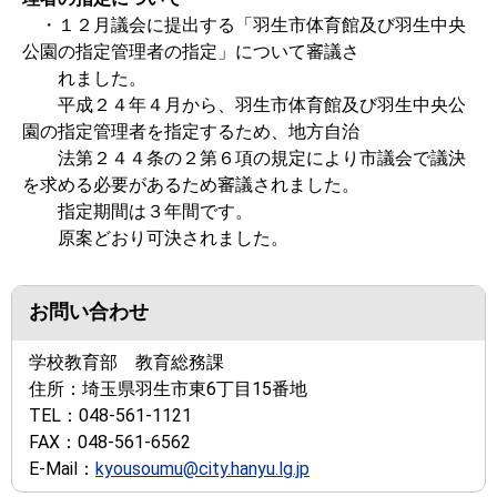
・１２月議会に提出する「羽生市体育館及び羽生中央
公園の指定管理者の指定」について審議さ
れました。
平成２４年４月から、羽生市体育館及び羽生中央公
園の指定管理者を指定するため、地方自治
法第２４４条の２第６項の規定により市議会で議決
を求める必要があるため審議されました。
指定期間は３年間です。
原案どおり可決されました。
お問い合わせ
学校教育部 教育総務課
住所：
埼玉県羽生市東6丁目15番地
TEL：
048-561-1121
FAX：
048-561-6562
E-Mail：
kyousoumu@city.hanyu.lg.jp