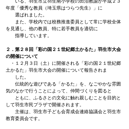
いる、羽生市立羽生南小学校の田沼教諭が平成２３
年度「優秀な教員（埼玉県はつらつ先生）」に
選ばれました。
また、学校内では校務推進委員として常に学校全体
を見通し、他の教員、特に若手教員を適切に
指導しています。
２．
第２８回「彩の国２１世紀郷土かるた」羽生市大会
の開催について
・１２月３日（土）に開催される「彩の国２１世紀郷
土かるた」羽生市大会の開催について報告されま
した。
伝統的な遊びである「かるた」を、なごやかな雰囲
気のなかで行うことによって、仲間づくりを図ると
ともに、ふるさとの文化に触れ親しむことを目的と
して羽生市民プラザで開催されます。
主催は、羽生市子ども会育成会連絡協議会と羽生市
教育委員会です。