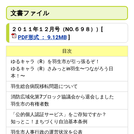
文書ファイル
２０１１年１２月号（NO.６９８））[
PDF形式 ： 9.12MB
]
目次
ゆるキャラ（R）を羽生市が引っ張るぞ！
ゆるキャラ（R）さみっとin羽生〜つながろう日
本！〜
羽生総合病院移転問題について
消防広域化第7ブロック協議会から退会しました
羽生市の有権者数
「公的個人認証サービス」をご存知ですか？
知っとこ！まちづくり自治基本条例
羽生市人事行政の運営状況を公表