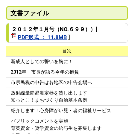
文書ファイル
２０１２年１月号（NO.６９９））[
PDF形式 ： 11.8MB
]
目次
新成人としての誓いを胸に！
2012年 市長が語る今年の抱負
市県民税の申告は各地区の申告会場へ
放射線量簡易測定器を貸し出します
知っとこ！まちづくり自治基本条例
紹介します！心身障がい児・者の福祉サービス
パブリックコメントを実施
育英資金・奨学資金の給与生を募集します