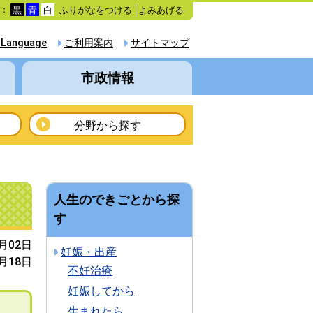
ふりがなをつける
よみあげる
色：
黒
青
白
 Language
ご利用案内
サイトマップ
市政情報
分野から探す
人生のできごとから探
す
1月02日
妊娠・出産
9月18日
不妊治療
妊娠してから
生まれたら