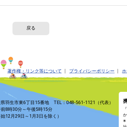
戻る
著作権・リンク等について
プライバシーポリシー
ホ
玉県羽生市東6丁目15番地 TEL：048-561-1121（代表）
前8時30分～午後5時15分
『
か
始12月29日～1月3日を除く）
※
社