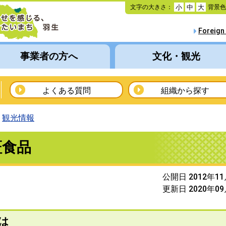
本
文字の大きさ：
背景
小
中
大
文
へ
Foreign
移
動
事業者の方へ
文化・観光
よくある質問
組織から探す
観光情報
証食品
公開日 2012年1
更新日 2020年0
は