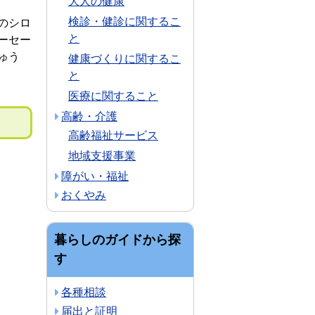
大人の健康
検診・健診に関するこ
のシロ
と
ーセー
ゅう
健康づくりに関するこ
と
医療に関すること
高齢・介護
高齢福祉サービス
地域支援事業
障がい・福祉
おくやみ
暮らしのガイドから探
す
各種相談
届出と証明