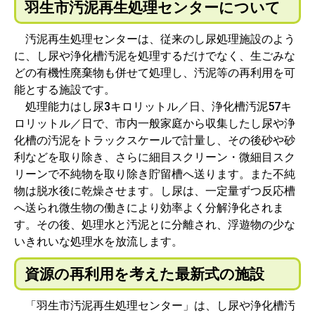
羽生市汚泥再生処理センターについて
汚泥再生処理センターは、従来のし尿処理施設のよう
に、し尿や浄化槽汚泥を処理するだけでなく、生ごみな
どの有機性廃棄物も併せて処理し、汚泥等の再利用を可
能とする施設です。
処理能力はし尿3キロリットル／日、浄化槽汚泥57キ
ロリットル／日で、市内一般家庭から収集したし尿や浄
化槽の汚泥をトラックスケールで計量し、その後砂や砂
利などを取り除き、さらに細目スクリーン・微細目スク
リーンで不純物を取り除き貯留槽へ送ります。また不純
物は脱水後に乾燥させます。し尿は、一定量ずつ反応槽
へ送られ微生物の働きにより効率よく分解浄化されま
す。その後、処理水と汚泥とに分離され、浮遊物の少な
いきれいな処理水を放流します。
資源の再利用を考えた最新式の施設
「羽生市汚泥再生処理センター」は、し尿や浄化槽汚