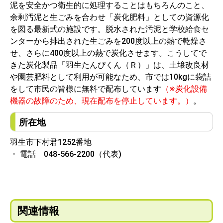
泥を安全かつ衛生的に処理することはもちろんのこと、
余剰汚泥と生ごみを合わせ「炭化肥料」としての資源化
を図る最新式の施設です。脱水された汚泥と学校給食セ
ンターから排出された生ごみを200度以上の熱で乾燥さ
せ、さらに400度以上の熱で炭化させます。こうしてで
きた炭化製品「羽生たんぴくん（Ｒ）」は、土壌改良材
や園芸肥料として利用が可能なため、市では10kgに袋詰
をして市民の皆様に無料で配布しています
（※炭化設備
機器の故障のため、現在配布を停止しています。）
。
所在地
羽生市下村君1252番地
・ 電話 048-566-2200（代表)
関連情報