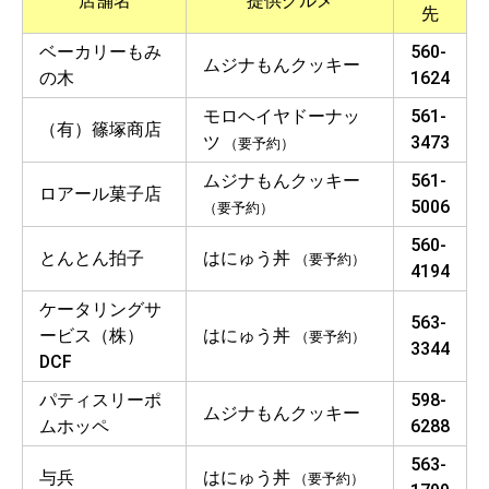
店舗名
提供グルメ
先
ベーカリーもみ
560-
ムジナもんクッキー
の木
1624
モロヘイヤドーナッ
561-
（有）篠塚商店
ツ
3473
（要予約）
ムジナもんクッキー
561-
ロアール菓子店
5006
（要予約）
560-
とんとん拍子
はにゅう丼
（要予約）
4194
ケータリングサ
563-
ービス（株）
はにゅう丼
（要予約）
3344
DCF
パティスリーポ
598-
ムジナもんクッキー
ムホッペ
6288
563-
与兵
はにゅう丼
（要予約）