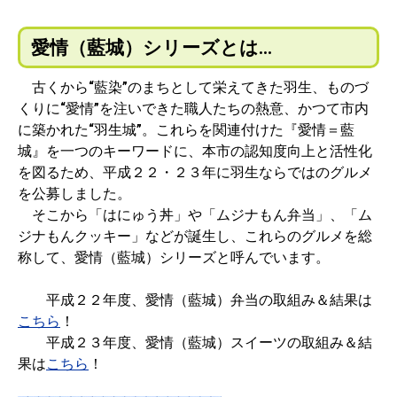
愛情（藍城）シリーズとは…
古くから“藍染”のまちとして栄えてきた羽生、ものづ
くりに“愛情”を注いできた職人たちの熱意、かつて市内
に築かれた“羽生城”。これらを関連付けた『愛情＝藍
城』を一つのキーワードに、本市の認知度向上と活性化
を図るため、平成２２・２３年に羽生ならではのグルメ
を公募しました。
そこから「はにゅう丼」や「ムジナもん弁当」、「ム
ジナもんクッキー」などが誕生し、これらのグルメを総
称して、愛情（藍城）シリーズと呼んでいます。
平成２２年度、愛情（藍城）弁当の取組み＆結果は
こちら
！
平成２３年度、愛情（藍城）スイーツの取組み＆結
果は
こちら
！