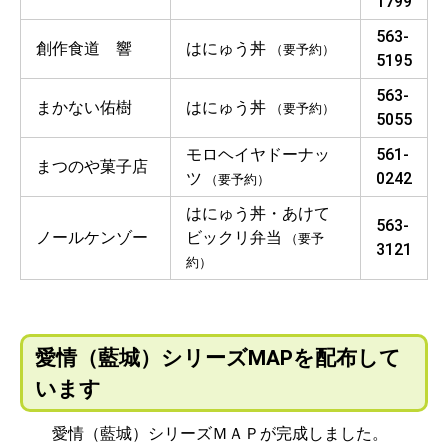
1799
563-
創作食道 響
はにゅう丼
（要予約）
5195
563-
まかない佑樹
はにゅう丼
（要予約）
5055
モロヘイヤドーナッ
561-
まつのや菓子店
ツ
0242
（要予約）
はにゅう丼・あけて
563-
ノールケンゾー
ビックリ弁当
（要予
3121
約）
愛情（藍城）シリーズMAPを配布して
います
愛情（藍城）シリーズＭＡＰが完成しました。