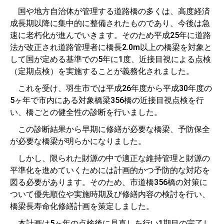
国や地方自治体が管理する道路橋の多くは、高度経済
成長期以降に集中的に整備されたものであり、今後は急
速に老朽化が進んでいきます。そのため平成25年に道路
法が改正され道路管理者に橋長2.0m以上の橋梁を対象と
して国が定める基準での5年に1度、近接目視による点検
（定期点検）を実施することが義務化されました。
これを受け、羽生市では平成26年度から平成30年度の
5ヶ年で市内にある対象橋梁356橋の近接目視点検を行
い、橋ごとの健全性の診断を行いました。
この診断結果から早期に修繕が必要な橋梁、予防保全
が必要な橋梁が明らかになりました。
しかし、限られた財源の中で適正な維持管理と財源の
平準化を進めていくためには計画的かつ予防的な対応を
図る必要があります。そのため、市道橋356橋の対策に
ついて優先順位や実施時期及び修繕内容の検討を行い、
橋梁長寿命化修繕計画を策定しました。
本計画は5ヶ年の点検後に見直しを行い1期目の完了し