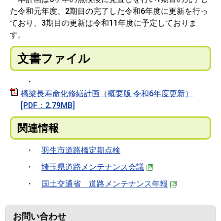
た令和元年度、2期目の完了した令和6年度に更新を行っ
ており、3期目の更新は令和11年度に予定しておりま
す。
文書ファイル
・
橋梁長寿命化修繕計画（概要版 令和6年度更新）
[PDF：2.79MB]
関連情報
・
羽生市道路橋定期点検
・
埼玉県道路メンテナンス会議
・
国土交通省 道路メンテナンス年報
お問い合わせ