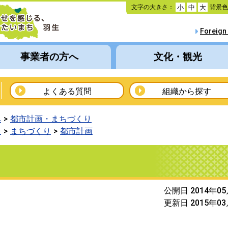
本
文字の大きさ：
背景
小
中
大
文
へ
Foreign
移
動
事業者の方へ
文化・観光
よくある質問
組織から探す
へ
都市計画・まちづくり
報
まちづくり
都市計画
公開日 2014年0
更新日 2015年0