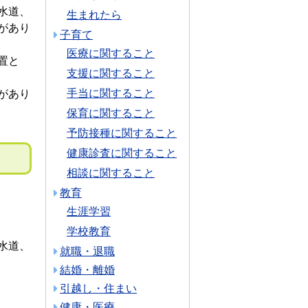
水道、
生まれたら
があり
子育て
医療に関すること
置と
支援に関すること
手当に関すること
があり
保育に関すること
予防接種に関すること
健康診査に関すること
相談に関すること
教育
生涯学習
学校教育
水道、
就職・退職
結婚・離婚
引越し・住まい
健康・医療