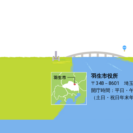
羽生市役所
〒348－8601 埼
開庁時間：平日・午
（土日・祝日年末年