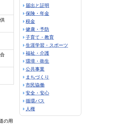
届出と証明
保険・年金
供
税金
健康・予防
子育て・教育
生涯学習・スポーツ
福祉・介護
合
環境・衛生
公共事業
まちづくり
市民協働
安全・安心
循環バス
人権
道の用