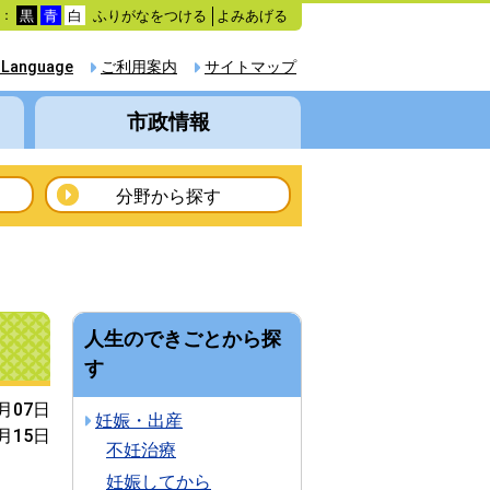
ふりがなをつける
よみあげる
色：
黒
青
白
 Language
ご利用案内
サイトマップ
市政情報
分野から探す
人生のできごとから探
す
5月07日
妊娠・出産
3月15日
不妊治療
妊娠してから