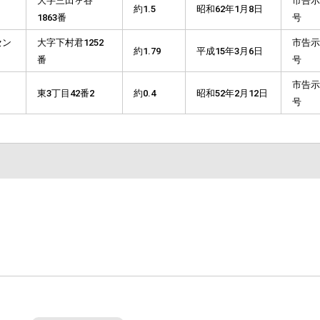
大字三田ヶ谷
市告示
約1.5
昭和62年1月8日
1863番
号
セン
大字下村君1252
市告示
約1.79
平成15年3月6日
番
号
市告示
東3丁目42番2
約0.4
昭和52年2月12日
号