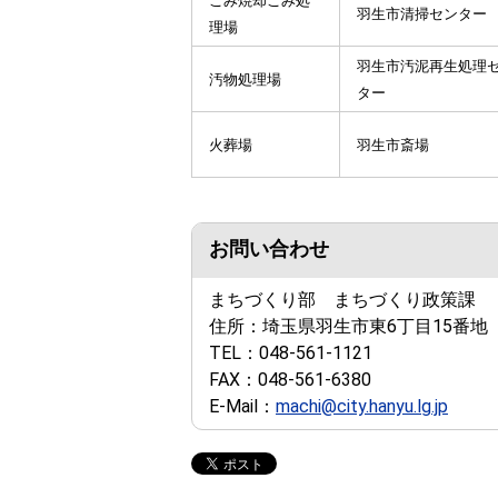
ごみ焼却ごみ処
羽生市清掃センター
理場
羽生市汚泥再生処理
汚物処理場
ター
火葬場
羽生市斎場
お問い合わせ
まちづくり部 まちづくり政策課
住所：
埼玉県羽生市東6丁目15番地
TEL：
048-561-1121
FAX：
048-561-6380
E-Mail：
machi@city.hanyu.lg.jp