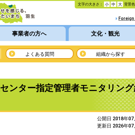
本
文字の大きさ：
背景
小
中
大
文
へ
Foreign
移
動
事業者の方へ
文化・観光
よくある質問
組織から探す
祉センター指定管理者モニタリング
公開日 2018年0
更新日 2026年0