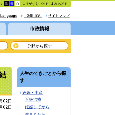
ふりがなをつける
よみあげる
色：
黒
青
白
 Language
ご利用案内
サイトマップ
市政情報
分野から探す
結
人生のできごとから探
す
妊娠・出産
不妊治療
7月02日
妊娠してから
7月02日
生まれたら