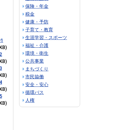
保険・年金
税金
健康・予防
子育て・教育
生涯学習・スポーツ
01
福祉・介護
KB)
環境・衛生
2
公共事業
KB)
3
まちづくり
KB)
市民協働
4
安全・安心
KB)
循環バス
5
人権
KB)