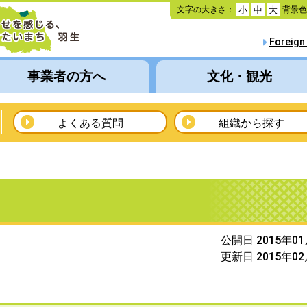
本
文字の大きさ：
背景
小
中
大
文
へ
Foreign
移
動
事業者の方へ
文化・観光
よくある質問
組織から探す
公開日 2015年0
更新日 2015年0