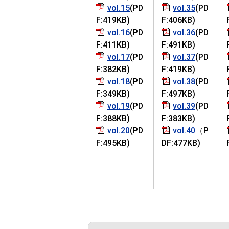
vol.15
(PD
vol.35
(PD
F:419KB)
F:406KB)
vol.16
(PD
vol.36
(PD
F:411KB)
F:491KB)
vol.17
(PD
vol.37
(PD
F:382KB)
F:419KB)
vol.18
(PD
vol.38
(PD
F:349KB)
F:497KB)
vol.19
(PD
vol.39
(PD
F:388KB)
F:383KB)
vol.20
(PD
vol.40
（P
F:495KB)
DF:477KB)