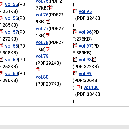
vol.75
(PDF:2
vol.55
(PD
)
77KB)
F:251KB)
vol.95
vol.76
(PDF22
vol.56
(PD
（PDF:324KB
9KB)
F:285KB)
)
vol.77
(PDF27
vol.57
(PD
vol.96
(PD
1KB)
F:272KB)
F:276KB）
vol.78
(PDF27
vol.58
(PD
vol.97
(PD
1KB)
F:308KB)
F:389KB)
vol.79
vol.59
(PD
vol.98
(PDF292KB)
F:252KB)
(PDF:372KB)
vol.60
(PD
vol.99
vol.80
F:290KB)
(PDF:306KB
(PDF297KB)
）
vol.100
（PDF:334KB
)