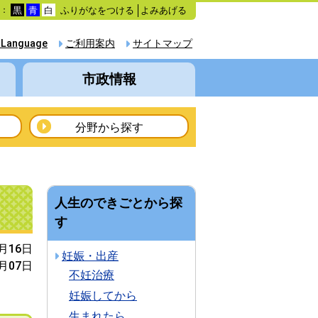
ふりがなをつける
よみあげる
色：
黒
青
白
 Language
ご利用案内
サイトマップ
市政情報
分野から探す
人生のできごとから探
す
1月16日
妊娠・出産
2月07日
不妊治療
妊娠してから
生まれたら