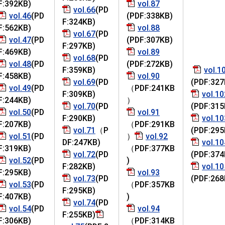
F:392KB)
vol.87
vol.66
(PD
vol.46
(PD
(PDF:338KB)
F:324KB)
F:562KB)
vol.88
vol.67
(PD
vol.47
(PD
(PDF:307KB)
F:297KB)
F:469KB)
vol.89
vol.68
(PD
vol.48
(PD
(PDF:272KB)
F:359KB)
vol.1
F:458KB)
vol.90
vol.69
(PD
(PDF:327
vol.49
(PD
（PDF:241KB
F:309KB)
vol.10
F:244KB)
）
vol.70
(PD
(PDF:315
vol.50
(PD
vol.91
F:290KB)
vol.10
F:207KB)
（PDF:291KB
vol.71
（P
(PDF:295
vol.51
(PD
）
vol.92
DF:247KB)
vol.10
F:319KB)
（PDF:377KB
vol.72
(PD
(PDF:374
vol.52
(PD
)
F:282KB)
vol.10
F:295KB)
vol.93
vol.73
(PD
(PDF:268
vol.53
(PD
（PDF:357KB
F:295KB)
F:407KB)
)
vol.74
(PD
vol.54
(PD
vol.94
F:255KB)
F:306KB)
（PDF:314KB