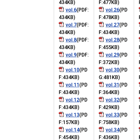
434KB)
F:477KB)
vol.6
(PDF:
vol.26
(PD
434KB)
F:478KB)
vol.7
(PDF:
vol.27
(PD
434KB)
F:434KB)
vol.8
(PDF:
vol.28
(PD
434KB)
F:455KB)
vol.9
(PDF:
vol.29
(PD
434KB)
F:372KB)
vol.10
(PD
vol.30
(PD
F:434KB)
G:481KB)
vol.11
(PD
vol.31
(PD
F:434KB)
F:364KB)
vol.12
(PD
vol.32
(PD
F:434KB)
F:429KB)
vol.13
(PD
vol.33
(PD
F:157KB)
F:758KB)
vol.14
(PD
vol.34
(PD
F:454KB)
F:436KB)