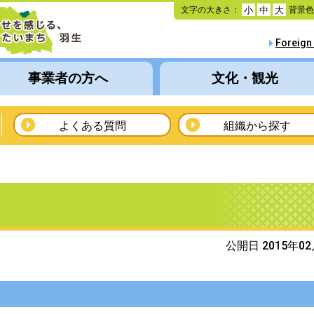
本
文字の大きさ：
背景
小
中
大
文
へ
Foreign
移
動
事業者の方へ
文化・観光
よくある質問
組織から探す
ク
公開日 2015年0