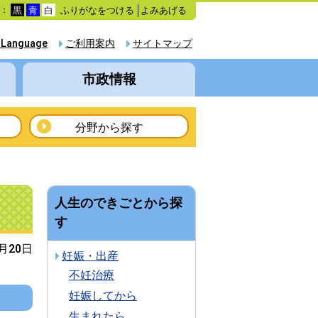
ふりがなをつける
よみあげる
色：
黒
青
白
 Language
ご利用案内
サイトマップ
市政情報
分野から探す
人生のできごとから探
す
2月20日
妊娠・出産
不妊治療
妊娠してから
生まれたら