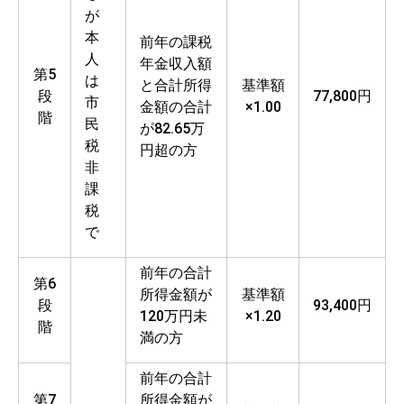
が
本
前年の課税
人
年金収入額
第5
は
と合計所得
基準額
段
77,800円
市
金額の合計
×1.00
階
民
が82.65万
税
円超の方
非
課
税
で
前年の合計
第6
所得金額が
基準額
段
93,400円
120万円未
×1.20
階
満の方
前年の合計
第7
所得金額が