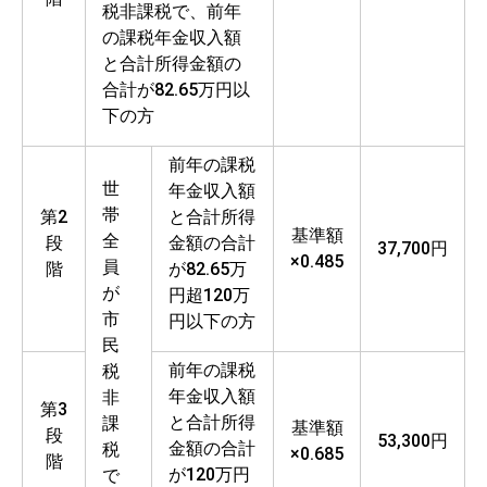
税非課税で、前年
の課税年金収入額
と合計所得金額の
合計が82.65万円以
下の方
前年の課税
世
年金収入額
帯
第2
と合計所得
基準額
全
段
金額の合計
37,700円
×0.485
員
階
が82.65万
が
円超120万
市
円以下の方
民
前年の課税
税
年金収入額
非
第3
と合計所得
課
基準額
段
53,300円
金額の合計
税
×0.685
階
が120万円
で