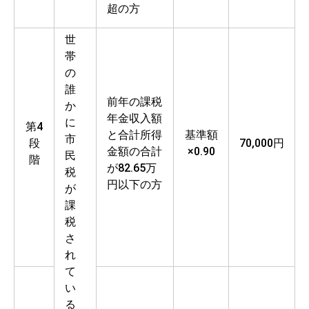
超の方
世
帯
の
誰
前年の課税
か
年金収入額
に
第4
と合計所得
基準額
市
段
70,000円
金額の合計
×0.90
民
階
が82.65万
税
円以下の方
が
課
税
さ
れ
て
い
る