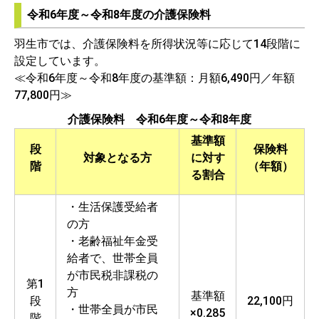
令和6年度～令和8年度の介護保険料
羽生市では、介護保険料を所得状況等に応じて14
段階に
設定しています。
≪令和6年度～令和8年度の基準額：月額6,490円／年額
77,800円≫
介護保険料 令和6年度～令和8年度
基準額
段
保険料
対象となる方
に対す
階
（年額）
る割合
・生活保護受給者
の方
・老齢福祉年金受
給者で、世帯全員
が市民税非課税の
第1
方
基準額
段
22,100円
・世帯全員が市民
×0.285
階