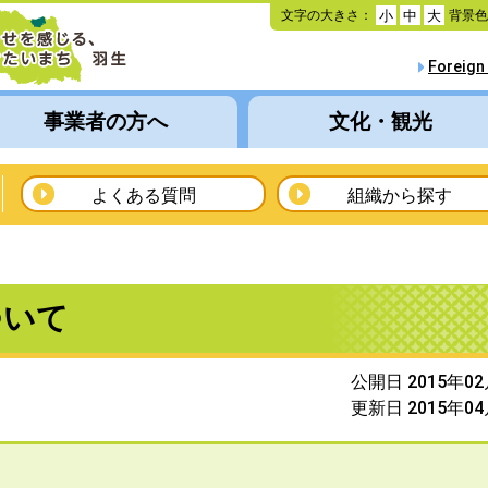
本
文字の大きさ：
背景
小
中
大
文
へ
Foreign
移
動
事業者の方へ
文化・観光
よくある質問
組織から探す
ついて
公開日 2015年0
更新日 2015年0