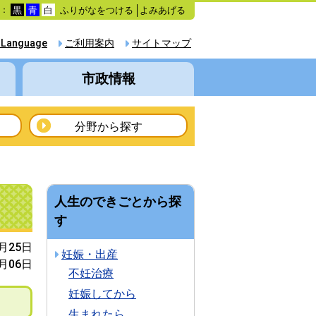
ふりがなをつける
よみあげる
色：
黒
青
白
 Language
ご利用案内
サイトマップ
市政情報
分野から探す
人生のできごとから探
す
2月25日
妊娠・出産
4月06日
不妊治療
妊娠してから
生まれたら