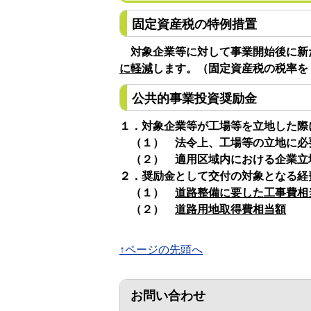
固定資産税の特例措置
対象企業等に対して事業開始後に新
に軽減
します。（固定資産税の税率を
公共的事業投資奨励金
１．対象企業等が工場等を立地した際
（１） 法令上、工場等の立地に必
（２） 適用区域内における企業立
２．奨励金として交付の対象となる経費
（１）
道路整備に要した工事費相
（２）
道路用地取得費相当額
↑ページの先頭へ
お問い合わせ