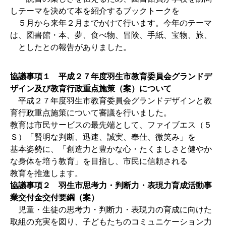
しテーマを決めて本を紹介するブックトークを
５月から来年２月までかけて行います。今年のテーマ
は、図書館・本、夢、食べ物、冒険、手紙、宝物、旅、
としたとの報告がありました。
協議事項１ 平成２７年度羽生市教育委員会グランドデ
ザイン及び教育行政重点施策（案）について
平成２７年度羽生市教育委員会グランドデザインと教
育行政重点施策について審議を行いました。
教育は市民サービスの最先端として、ファイブエス（５
Ｓ）「賢明な判断、迅速、誠実、奉仕、微笑み」を
基本姿勢に、「創造力と豊かな心・たくましさと健やか
な身体を培う教育」を目指し、市民に信頼される
教育を推進します。
協議事項２ 羽生市思考力・判断力・表現力育成活動事
業交付金交付要綱（案）
児童・生徒の思考力・判断力・表現力の育成に向けた
取組の充実を図り、子どもたちのコミュニケーション力