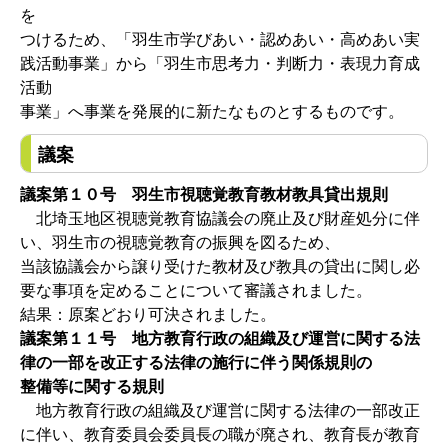
を
つけるため、「羽生市学びあい・認めあい・高めあい実
践活動事業」から「羽生市思考力・判断力・表現力育成
活動
事業」へ事業を発展的に新たなものとするものです。
議案
議案第１０号 羽生市視聴覚教育教材教具貸出規則
北埼玉地区視聴覚教育協議会の廃止及び財産処分に伴
い、羽生市の視聴覚教育の振興を図るため、
当該協議会から譲り受けた教材及び教具の貸出に関し必
要な事項を定めることについて審議されました。
結果：原案どおり可決されました。
議案第１１号 地方教育行政の組織及び運営に関する法
律の一部を改正する法律の施行に伴う関係規則の
整備等に関する規則
地方教育行政の組織及び運営に関する法律の一部改正
に伴い、教育委員会委員長の職が廃され、教育長が教育