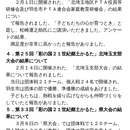
２月１日に開催された、「北埼玉地区ＰＴＡ役員等
研修会及び羽生市ＰＴＡ連合会家庭教育研修会」の結果
につい
て報告されました。「子どもたちの心が育つとき」と
題し、松崎運之助氏にご講演いただきました。アンケー
トの結果、
満足度が非常に高かったと報告がありました。
４．第２５回「彩の国２１世紀郷土かるた」北埼玉支部
大会の結果について
２月１４日に開催された、「北埼玉支部大会」の結
果について報告されました。
当日は団体戦２１チーム、個人戦２４名で開催され、
羽生市は団体の部で優勝、準優勝の成績をあげました。
子どもたちは、熱戦を繰り広げながらも仲間づくりを
していたと報告がありました。
５．第３３回「彩の国２１世紀郷土かるた」県大会の結
果について
３月８日の「県大会」では団体戦で１２０チーム、