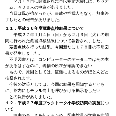
２月１５日に開催された市民駅伝大会には、６３チ
ーム、４００人の申込がありました。
当日は風が強かったが、事故や怪我人もなく、無事終
了したとの報告がありました。
１１．平成２６年度蔵書点検結果について
平成２７年１月４日（日）から２月３日（火）の期
間に行われた蔵書点検結果について報告されました。
蔵書点検を行った結果、今回新たに１７８冊の不明図
書が発生しました。
不明図書とは、コンピューターのデータ上ではその本
があるはずなのに、現物の所在が確認できない
もので、原因としては、盗難によるものがほとんどと
推察されます。
今後の対策としては、今回の結果を周知するととも
に、館内にもモラル向上を呼びかける掲示をしたい
との報告がありました。
１２．平成２７年度ブックトーク小学校訪問の実施につ
いて
読書の楽しさを伝えるため、図書館員が学校を訪問