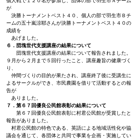
個人戦で１２０名が参加し、団体の部で羽生市Ａチーム
が
決勝トーナメントベスト４０、個人の部で羽生市Ｂチ
ームの五十嵐涼耶さんが決勝トーナメントベスト４０の
成績を
あげました。
６．団塊世代支援講座の結果について
団塊世代支援講座の結果について報告されました。
９月から２月まで５回行ったこと、講座趣旨の健康づく
り、
仲間づくりの目的が果たされ、講座終了後に受講生に
よるサークルができ、市民農園を借りて活動するとの報
告が
ありました。
７．第６７回優良公民館表彰の結果について
第６７回優良公民館表彰に村君公民館が受賞したと
報告がありました。
村君公民館の特色である、英語による地域活性化や協
議会を通じて、各団体と共同で事業を企画・実施してい