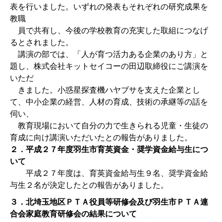
表を行いました。いずれの発表もそれぞれの研究成果を
教職
員で共有し、今後の学校教育の充実した取組につなげ
るとされました。
講演の部では、「人が育つ活力ある企業のあり方」と
題し、株式会社キットセイコーの田辺取締役にご講演を
いただ
きました。小惑星探査機ハヤブサを支えた企業とし
て、中小企業の経営、人材の育成、技術の承継等の話を
伺い、
教育現場において自分の力で生きられる児童・生徒の
育成に向け講演いただいたとの報告がありました。
２．平成２７年度羽生市育英資金・奨学資金給与生につ
いて
平成２７年度は、育英資金給与生９名、奨学資金給
与生２名が決定したとの報告がありました。
３．北埼玉地区ＰＴＡ役員等研修会及び羽生市ＰＴＡ連
合会家庭教育研修会の結果について