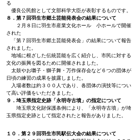
る
優良公民館として文部科学大臣が表彰するものです。
８．第７回羽生市郷土芸能発表会の結果について
２月８日に羽生市産業文化ホール 小ホールで開催
された
「第７回羽生市郷土芸能発表会」の結果について報告
されました。
地域に根ざした伝統芸能を広く紹介し、市民に対する
文化の振興を図るために開催されました。
太鼓やお囃子・獅子舞・万作保存会など６つの団体が
日頃の練習の成果を披露しました。
入場者数は約３００人であり、各団体の演技等につい
て高い評価をいただきました。
９．埼玉県指定史跡「永明寺古墳」の指定について
埼玉県文化財保護条例により、「永明寺古墳」が埼
玉県指定史跡として指定されたと報告がありました。
１０．第２９回羽生市民駅伝大会の結果について