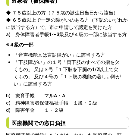
対象者（被保険者）
◆ ７５歳以上の方（７５歳の誕生日当日から該当）
◆ ６５歳以上で一定の障がいのある方（下記のいずれか
に該当する方）で、市に申請して認定を受けた方
a) 身体障害者手帳1〜3級及び４級の一部に該当する方
※４級の一部
「音声機能又は言語障がい」に該当する方
「下肢障がい」の１号「両下肢のすべての指を欠
くもの」 又は３号「１下肢を下腿の1/2以上で欠
くもの」 及び４号の「１下肢の機能の著しい障が
い」に該当する方
b) 療育手帳 マルA・A
c) 精神障害者保健福祉手帳 １級・２級
d) 障害年金 １・２級
医療機関での窓口負担