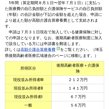
1年間（算定期間８月１日〜翌年７月１日）に支払っ
た医療費の自己負担額と介護保険サービスの自己負担額
（年額）の合計金額が下記の金額を超えた場合、申請に
より超えた額が高額介護合算療養費として支給されま
す。
申請は７月３１日現在で加入している健康保険に対し
ての申請となります。なお、後期高齢者医療制度に加入
で該当している方には申請書を郵送します。
詳しくは
高額介護合算療養費
をご覧ください。（埼玉
県後期高齢者医療広域連合のページに移動します。）
後期高齢者医療＋介護保
所得区分
険
現役並み所得者Ⅲ
２１２万円
現役並み所得者Ⅱ
１４１万円
現役並み所得者Ⅰ
６７万円
一般
５６万円