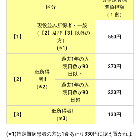
区分
準負担額
（１食）
現役並み所得者・一般
（【2】及び【3】以外の
【1】
550円
方）
(※1)
過去1年の入
院日数が90
270円
低所得
日以下
【2】
者Ⅱ
過去1年の入
（※2）
院日数が90
220円
日超
低所得者Ⅰ
【3】
130円
（※3）
(※1)指定難病患者の方は1食あたり330円に据え置かれま