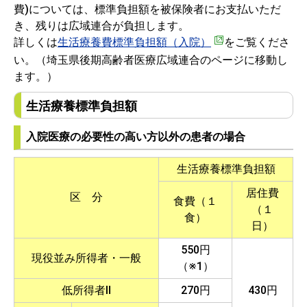
費)については、標準負担額を被保険者にお支払いただ
き、残りは広域連合が負担します。
詳しくは
生活療養費標準負担額（入院）
をご覧くださ
い。（埼玉県後期高齢者医療広域連合のページに移動し
ます。）
生活療養標準負担額
入院医療の必要性の高い方以外の患者の場合
生活療養標準負担額
居住費
区 分
食費（１
（１
食）
日）
550円
現役並み所得者・一般
（※1）
低所得者Ⅱ
270円
430円