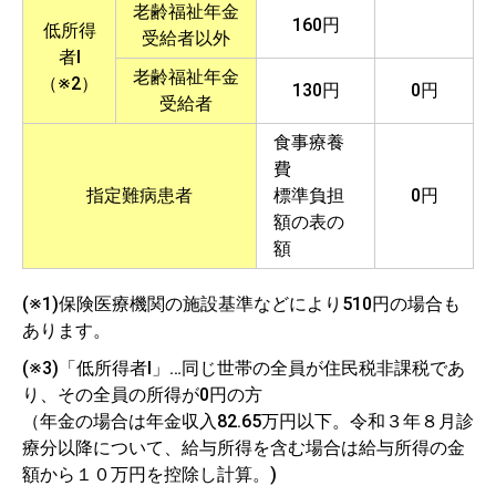
老齢福祉年金
160円
低所得
受給者以外
者Ⅰ
老齢福祉年金
（※2）
130円
0円
受給者
食事療養
費
指定難病患者
標準負担
0円
額の表の
額
(※1)保険医療機関の施設基準などにより510円の場合も
あります。
(※3)「低所得者Ⅰ」…同じ世帯の全員が住民税非課税であ
り、その全員の所得が0円の方
（年金の場合は年金収入82.65万円以下。令和３年８月診
療分以降について、給与所得を含む場合は給与所得の金
額から１０万円を控除し計算。)