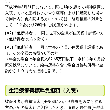
す。
平成28年3月31日において、既に1年を超えて精神病床に
入院している患者および合併症等により転退院した場合
で同日内に再入院する方については、経過措置の対象と
して、1食あたり260円に据え置かれます。
(※2)「低所得者Ⅱ」…同じ世帯の全員が住民税非課税の方
（低所得者Ⅰの方を除く）
(※3)「低所得者Ⅰ」…同じ世帯の全員が住民税非課税であ
り、その全員の所得が0円の方
（年金の場合は年金収入82.65万円以下。令和３年８月診
療分以降について、給与所得を含む場合は給与所得の金
額から１０万円を控除し計算。）
生活療養費標準負担額（入院）
被保険者が療養病床（※長期にわたり療養を必要とする
方のための病床）に入院したとき、食費と居住費(光熱水