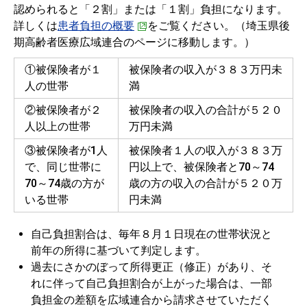
認められると「２割」または「１割」負担になります。
詳しくは
患者負担の概要
をご覧ください。（埼玉県後
期高齢者医療広域連合のページに移動します。）
①被保険者が１
被保険者の収入が３８３万円未
人の世帯
満
②被保険者が２
被保険者の収入の合計が５２０
人以上の世帯
万円未満
③被保険者が1人
被保険者１人の収入が３８３万
で、同じ世帯に
円以上で、被保険者と70～74
70～74歳の方が
歳の方の収入の合計が５２０万
いる世帯
円未満
自己負担割合は、毎年８月１日現在の世帯状況と
前年の所得に基づいて判定します。
過去にさかのぼって所得更正（修正）があり、そ
れに伴って自己負担割合が上がった場合は、一部
負担金の差額を広域連合から請求させていただく