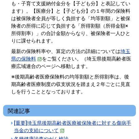
も・子育て支援納付金分を【子ども分】と表記してい
ます）。【医療分】と【子ども分】の１年間の保険料
は被保険者全員が等しく負担する「均等割額」と被保
険者の所得に応じて負担する「所得割額（所得金額×
所得割率）」の合計金額からなり、被保険者一人ひと
りに課せられます。
最新の保険料率や、算定の方法の詳細については
埼玉
県の保険料
をご覧ください。（埼玉県後期高齢者医
療広域連合のページへ移動します。
※後期高齢者医療保険料の均等割額と所得割率は、後
期高齢者医療制度の収支状況を踏まえ２年ごとに見直
しを行うこととなっております。
関連記事
[重要]埼玉県後期高齢者医療被保険者に対する傷病手
当金の支給について
各種健康診査やがん検診