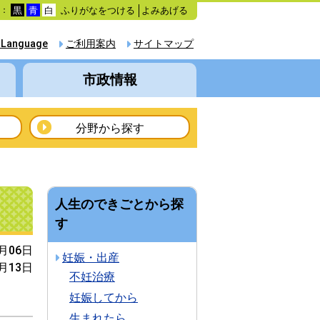
ふりがなをつける
よみあげる
色：
黒
青
白
 Language
ご利用案内
サイトマップ
市政情報
分野から探す
人生のできごとから探
す
1月06日
妊娠・出産
2月13日
不妊治療
妊娠してから
生まれたら