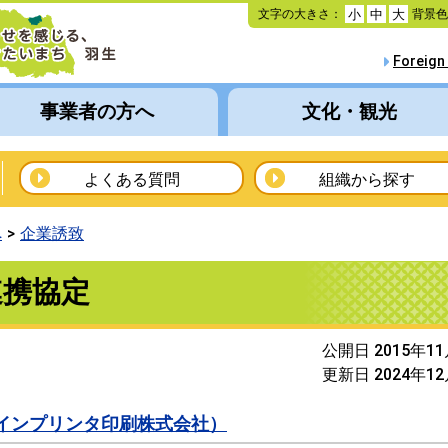
本
文字の大きさ：
背景
小
中
大
文
へ
Foreign
移
動
事業者の方へ
文化・観光
よくある質問
組織から探す
へ
企業誘致
連携協定
公開日 2015年1
更新日 2024年1
ラインプリンタ印刷株式会社）