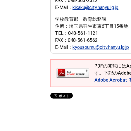
FAX：
048-563-2322
E-Mail：
kikaku@city.hanyu.lg.jp
学校教育部 教育総務課
住所：
埼玉県羽生市東6丁目15番地
TEL：
048-561-1121
FAX：
048-561-6562
E-Mail：
kyousoumu@city.hanyu.lg.jp
PDFの閲覧にはAd
す。下記のAdob
Adobe Acroba