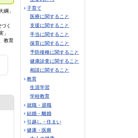
子育て
大綱」
医療に関すること
支援に関すること
校づく
実」
手当に関すること
、教育
保育に関すること
予防接種に関すること
健康診査に関すること
相談に関すること
教育
生涯学習
学校教育
就職・退職
結婚・離婚
引越し・住まい
健康・医療