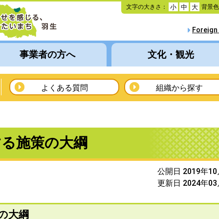
本
文字の大きさ：
背景
小
中
大
文
へ
Foreign
移
動
事業者の方へ
文化・観光
よくある質問
組織から探す
する施策の大綱
公開日 2019年1
更新日 2024年0
の大綱