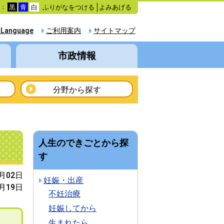
ふりがなをつける
よみあげる
色：
黒
青
白
 Language
ご利用案内
サイトマップ
市政情報
分野から探す
人生のできごとから探
す
0月02日
妊娠・出産
3月19日
不妊治療
妊娠してから
生まれたら