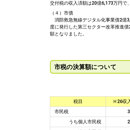
交付税の収入済額は20億6,173万円で
（４）市債
消防救急無線デジタル化事業債2億3,1
度に発行した第三セクター改革推進債25
額となりました。
市税の決算額について
税目
Ｈ26収
市民税
3
うち個人市民税
2