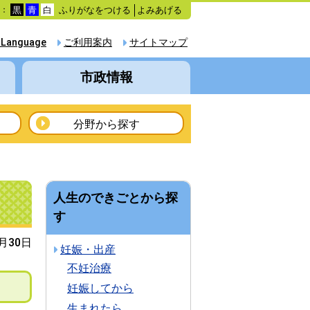
ふりがなをつける
よみあげる
色：
黒
青
白
 Language
ご利用案内
サイトマップ
市政情報
分野から探す
人生のできごとから探
す
0月30日
妊娠・出産
不妊治療
妊娠してから
生まれたら