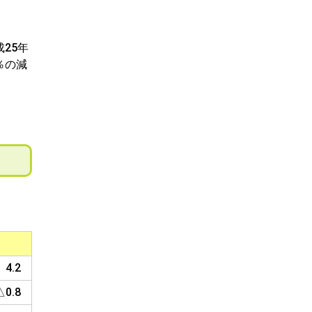
25年
％の減
4.2
△0.8