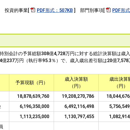
] 投資的事業[
PDF形式：507KB
] 部門別事項[
PDF形
会計の予算総額308億4,728万円に対する総計決算額は歳入
294億237万円（執行率95.3％）で、歳入歳出差引額は20億7,57
歳入決算額
歳出決算
予算現額（円）
（円）
（円）
18,878,639,760
19,208,270,786
18,044,676
険
6,196,350,000
6,492,116,498
5,756,549
1,113,235,000
1,130,797,455
1,082,914
員