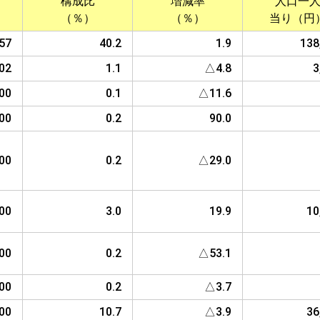
構成比
増減率
人口一
（％）
（％）
当り（円
657
40.2
1.9
138
02
1.1
△4.8
3
00
0.1
△11.6
00
0.2
90.0
00
0.2
△29.0
00
3.0
19.9
10
00
0.2
△53.1
00
0.2
△3.7
000
10.7
△3.9
36