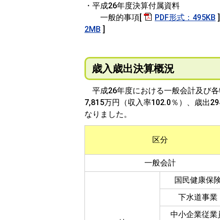
・平成26年度決算付属資料
一般的事項[
PDF形式：495KB
2MB
]
歳入歳出決算概況
平成26年度における一般会計及び各特別
7,815万円（収入率102.0％）、歳出
なりました。
区分
一般会計
国民健康保
下水道事業
中小企業従業