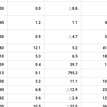
000
0.0
△8.8
45
1.2
1.1
4
30
0.9
△4.7
3
383
12.1
5.2
41
810
5.3
6.5
18
39
0.4
39.7
1
13
0.1
795.3
00
3.2
11.1
10
045
6.8
△12.9
23
62
3.6
△2.4
12
000
10.5
△52.0
36