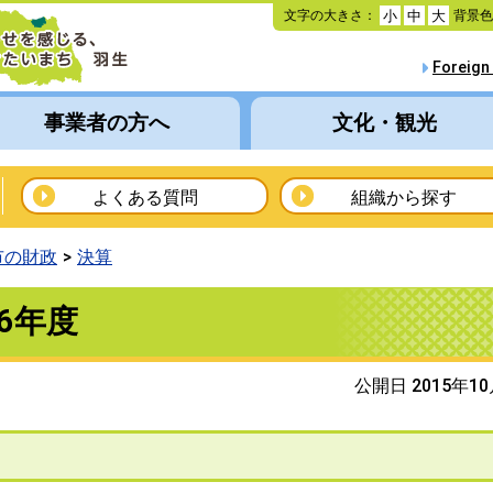
本
文字の大きさ：
背景
小
中
大
文
へ
Foreign
移
動
事業者の方へ
文化・観光
よくある質問
組織から探す
市の財政
決算
6年度
公開日 2015年1