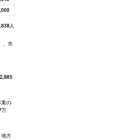
,000
838人
）、市
885
事業の
7万
、地方