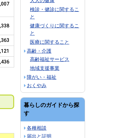
大人の健康
,007
検診・健診に関するこ
と
,338
健康づくりに関するこ
と
,363
医療に関すること
,121
高齢・介護
高齢福祉サービス
,436
地域支援事業
障がい・福祉
おくやみ
暮らしのガイドから探
す
各種相談
届出と証明