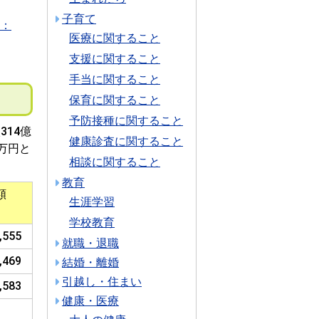
子育て
式：
医療に関すること
支援に関すること
手当に関すること
保育に関すること
予防接種に関すること
314億
健康診査に関すること
8万円と
相談に関すること
教育
額
生涯学習
学校教育
,555
就職・退職
,469
結婚・離婚
引越し・住まい
,583
健康・医療