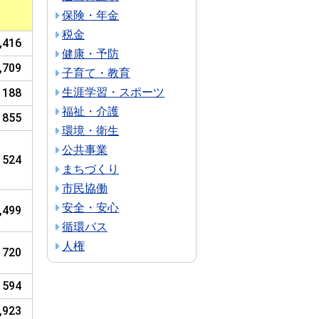
人
保険・年金
）
税金
,416
健康・予防
,709
子育て・教育
生涯学習・スポーツ
188
福祉・介護
855
環境・衛生
公共事業
524
まちづくり
市民協働
安全・安心
,499
循環バス
人権
720
594
,923