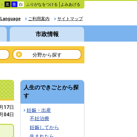
ふりがなをつける
よみあげる
色：
黒
青
白
 Language
ご利用案内
サイトマップ
市政情報
分野から探す
人生のできごとから探
す
2月17日
妊娠・出産
1月04日
不妊治療
妊娠してから
生まれたら