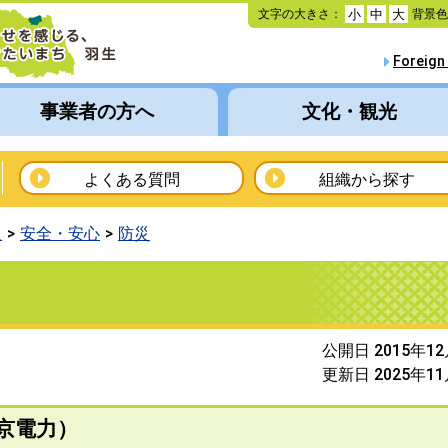
本
文字の大きさ：
背景
小
中
大
文
へ
Foreign
移
動
事業者の方へ
文化・観光
よくある質問
組織から探す
報
安全・安心
防災
公開日 2015年1
更新日 2025年1
京電力）