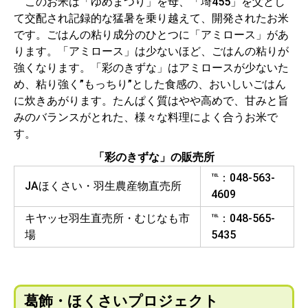
このお米は「ゆめまつり」を母、「埼455」を父とし
て交配され記録的な猛暑を乗り越えて、開発されたお米
です。ごはんの粘り成分のひとつに「アミロース」があ
ります。「アミロース」は少ないほど、ごはんの粘りが
強くなります。「彩のきずな」はアミロースが少ないた
め、粘り強く”もっちり”とした食感の、おいしいごはん
に炊きあがります。たんぱく質はやや高めで、甘みと旨
みのバランスがとれた、様々な料理によく合うお米で
す。
「彩のきずな」の販売所
℡：048-563-
JAほくさい・羽生農産物直売所
4609
キヤッセ羽生直売所・むじなも市
℡：048-565-
場
5435
葛飾・ほくさいプロジェクト