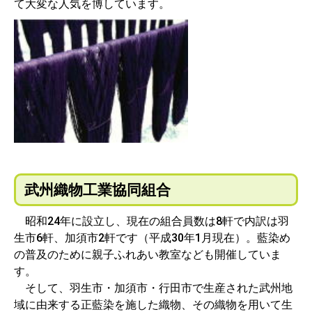
て大変な人気を博しています。
武州織物工業協同組合
昭和24年に設立し、現在の組合員数は8軒で内訳は羽
生市6軒、加須市2軒です（平成30年1月現在）。藍染め
の普及のために親子ふれあい教室なども開催していま
す。
そして、羽生市・加須市・行田市で生産された武州地
域に由来する正藍染を施した織物、その織物を用いて生