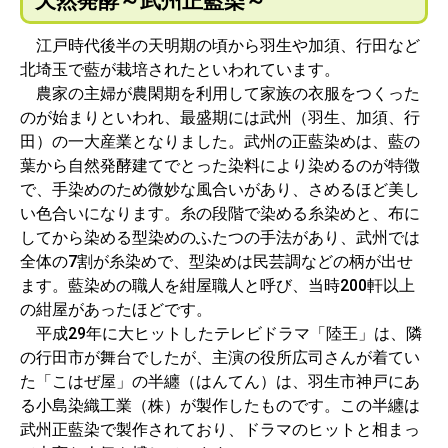
天然発酵～武州正藍染～
江戸時代後半の天明期の頃から羽生や加須、行田など
北埼玉で藍が栽培されたといわれています。
農家の主婦が農閑期を利用して家族の衣服をつくった
のが始まりといわれ、最盛期には武州（羽生、加須、行
田）の一大産業となりました。武州の正藍染めは、藍の
葉から自然発酵建てでとった染料により染めるのが特徴
で、手染めのため微妙な風合いがあり、さめるほど美し
い色合いになります。糸の段階で染める糸染めと、布に
してから染める型染めのふたつの手法があり、武州では
全体の7割が糸染めで、型染めは民芸調などの柄が出せ
ます。藍染めの職人を紺屋職人と呼び、当時200軒以上
の紺屋があったほどです。
平成29年に大ヒットしたテレビドラマ「陸王」は、隣
の行田市が舞台でしたが、主演の役所広司さんが着てい
た「こはぜ屋」の半纏（はんてん）は、羽生市神戸にあ
る小島染織工業（株）が製作したものです。この半纏は
武州正藍染で製作されており、ドラマのヒットと相まっ